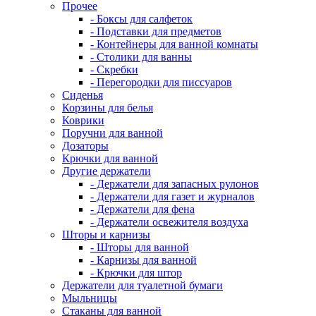
Прочее
- Боксы для салфеток
- Подставки для предметов
- Контейнеры для ванной комнаты
- Столики для ванны
- Скребки
- Перегородки для писсуаров
Сиденья
Корзины для белья
Коврики
Поручни для ванной
Дозаторы
Крючки для ванной
Другие держатели
- Держатели для запасных рулонов
- Держатели для газет и журналов
- Держатели для фена
- Держатели освежителя воздуха
Шторы и карнизы
- Шторы для ванной
- Карнизы для ванной
- Крючки для штор
Держатели для туалетной бумаги
Мыльницы
Стаканы для ванной