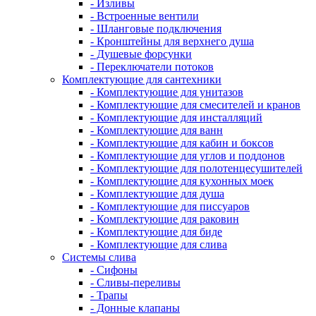
- Изливы
- Встроенные вентили
- Шланговые подключения
- Кронштейны для верхнего душа
- Душевые форсунки
- Переключатели потоков
Комплектующие для сантехники
- Комплектующие для унитазов
- Комплектующие для смесителей и кранов
- Комплектующие для инсталляций
- Комплектующие для ванн
- Комплектующие для кабин и боксов
- Комплектующие для углов и поддонов
- Комплектующие для полотенцесушителей
- Комплектующие для кухонных моек
- Комплектующие для душа
- Комплектующие для писсуаров
- Комплектующие для раковин
- Комплектующие для биде
- Комплектующие для слива
Системы слива
- Сифоны
- Сливы-переливы
- Трапы
- Донные клапаны