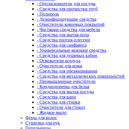
- Ополаскиватели для посуды
- Средства для прочистки труб
- Полироль
- Дезинфицирующие средства
- Очистители ковровых покрытий
- Чистящие средства для мебели
- Средства для мытья пола
- Средства против плесени
- Средства для санфаянса
- Универсальные моющие средства
- Средства для душевых кабин
- Освежители воздуха
- Очистители для кожи
- Средства для обезжиривания
- Средства для металлических поверхностей
- Промышленные очистители
- Кондиционеры для белья
- Средства для мытья посуды
- Средства для ванн
- Средства для стирки
- Очистители для стекол
- Жидкое мыло
Фены для волос
Сушилки для рук
Пепельницы