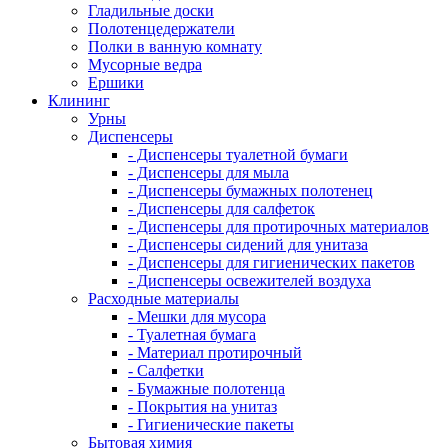
Гладильные доски
Полотенцедержатели
Полки в ванную комнату
Мусорные ведра
Ершики
Клининг
Урны
Диспенсеры
- Диспенсеры туалетной бумаги
- Диспенсеры для мыла
- Диспенсеры бумажных полотенец
- Диспенсеры для салфеток
- Диспенсеры для протирочных материалов
- Диспенсеры сидений для унитаза
- Диспенсеры для гигиенических пакетов
- Диспенсеры освежителей воздуха
Расходные материалы
- Мешки для мусора
- Туалетная бумага
- Материал протирочный
- Салфетки
- Бумажные полотенца
- Покрытия на унитаз
- Гигиенические пакеты
Бытовая химия