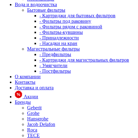
Вода и водоочистка
Бытовые фильтры
- Картриджи для бытовых фильтров
- Фильтры под раковину
- Фильтры рядом с раковиной
- Фильтры-кувшины
- Принадлежности
- Насадки на кран
Магистральные фильтры
- Предфильтры
- Картриджи для магистральных фильтров
- Умягчители
- Постфильтры
О компании
Контакты
Доставка и оплата
Акции
Бренды
Geberit
Grohe
Hansgrohe
Jacob Delafon
Roca
TECE