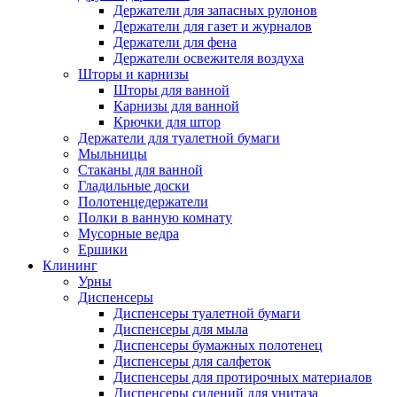
Держатели для запасных рулонов
Держатели для газет и журналов
Держатели для фена
Держатели освежителя воздуха
Шторы и карнизы
Шторы для ванной
Карнизы для ванной
Крючки для штор
Держатели для туалетной бумаги
Мыльницы
Стаканы для ванной
Гладильные доски
Полотенцедержатели
Полки в ванную комнату
Мусорные ведра
Ершики
Клининг
Урны
Диспенсеры
Диспенсеры туалетной бумаги
Диспенсеры для мыла
Диспенсеры бумажных полотенец
Диспенсеры для салфеток
Диспенсеры для протирочных материалов
Диспенсеры сидений для унитаза