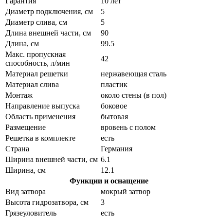
Гарантия
10 лет
Диаметр подключения, см
5
Диаметр слива, см
5
Длина внешней части, см
90
Длина, см
99.5
Макс. пропускная
42
способность, л/мин
Материал решетки
нержавеющая сталь
Материал слива
пластик
Монтаж
около стены (в пол)
Направление выпуска
боковое
Область применения
бытовая
Размещение
вровень с полом
Решетка в комплекте
есть
Страна
Германия
Ширина внешней части, см
6.1
Ширина, см
12.1
Функции и оснащение
Вид затвора
мокрый затвор
Высота гидрозатвора, см
3
Грязеуловитель
есть