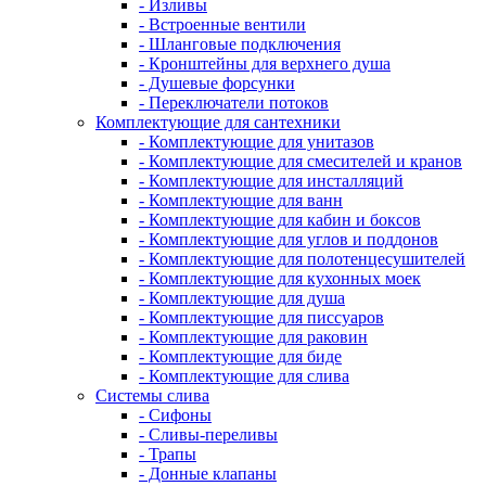
- Изливы
- Встроенные вентили
- Шланговые подключения
- Кронштейны для верхнего душа
- Душевые форсунки
- Переключатели потоков
Комплектующие для сантехники
- Комплектующие для унитазов
- Комплектующие для смесителей и кранов
- Комплектующие для инсталляций
- Комплектующие для ванн
- Комплектующие для кабин и боксов
- Комплектующие для углов и поддонов
- Комплектующие для полотенцесушителей
- Комплектующие для кухонных моек
- Комплектующие для душа
- Комплектующие для писсуаров
- Комплектующие для раковин
- Комплектующие для биде
- Комплектующие для слива
Системы слива
- Сифоны
- Сливы-переливы
- Трапы
- Донные клапаны