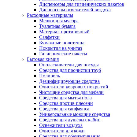
Диспенсеры для гигиенических пакетов
Диспенсеры освежителей воздуха
Расходные материалы
Мешки для мусора
Туалетная бумага
Материал протирочный
Салфетки
Бумажные полотенца
Покрытия на унитаз
Гигиенические пакеты
Бытовая химия
Ополаскиватели для посуды
Средства для прочистки труб
Полироль
Дезинфицирующие средства
Очистители ковровых покрытий
Чистящие средства для мебели
Средства для мытья пола
Средства против плесени
Средства для санфаянса
Универсальные моющие средства
Средства для душевых кабин
Освежители воздуха
Очистители для кожи
Средства для обезжиривания