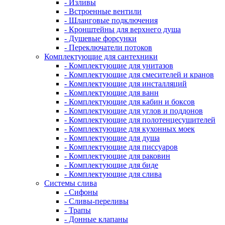
- Изливы
- Встроенные вентили
- Шланговые подключения
- Кронштейны для верхнего душа
- Душевые форсунки
- Переключатели потоков
Комплектующие для сантехники
- Комплектующие для унитазов
- Комплектующие для смесителей и кранов
- Комплектующие для инсталляций
- Комплектующие для ванн
- Комплектующие для кабин и боксов
- Комплектующие для углов и поддонов
- Комплектующие для полотенцесушителей
- Комплектующие для кухонных моек
- Комплектующие для душа
- Комплектующие для писсуаров
- Комплектующие для раковин
- Комплектующие для биде
- Комплектующие для слива
Системы слива
- Сифоны
- Сливы-переливы
- Трапы
- Донные клапаны