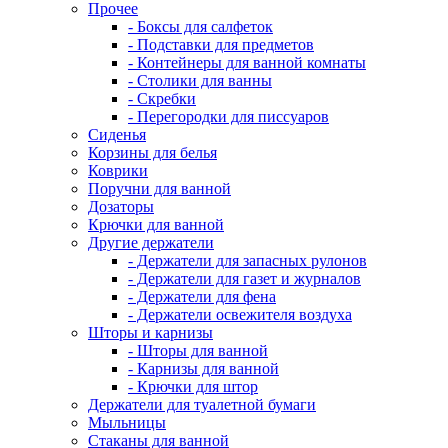
Прочее
- Боксы для салфеток
- Подставки для предметов
- Контейнеры для ванной комнаты
- Столики для ванны
- Скребки
- Перегородки для писсуаров
Сиденья
Корзины для белья
Коврики
Поручни для ванной
Дозаторы
Крючки для ванной
Другие держатели
- Держатели для запасных рулонов
- Держатели для газет и журналов
- Держатели для фена
- Держатели освежителя воздуха
Шторы и карнизы
- Шторы для ванной
- Карнизы для ванной
- Крючки для штор
Держатели для туалетной бумаги
Мыльницы
Стаканы для ванной