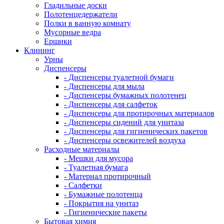
Гладильные доски
Полотенцедержатели
Полки в ванную комнату
Мусорные ведра
Ершики
Клининг
Урны
Диспенсеры
- Диспенсеры туалетной бумаги
- Диспенсеры для мыла
- Диспенсеры бумажных полотенец
- Диспенсеры для салфеток
- Диспенсеры для протирочных материалов
- Диспенсеры сидений для унитаза
- Диспенсеры для гигиенических пакетов
- Диспенсеры освежителей воздуха
Расходные материалы
- Мешки для мусора
- Туалетная бумага
- Материал протирочный
- Салфетки
- Бумажные полотенца
- Покрытия на унитаз
- Гигиенические пакеты
Бытовая химия