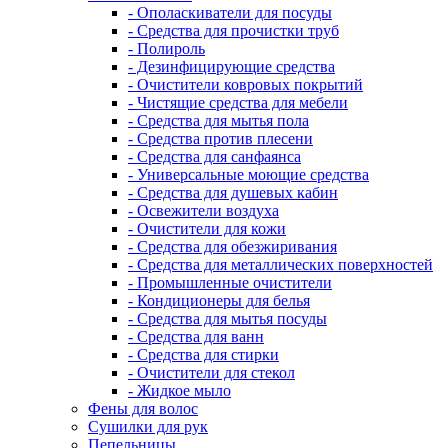
- Ополаскиватели для посуды
- Средства для прочистки труб
- Полироль
- Дезинфицирующие средства
- Очистители ковровых покрытий
- Чистящие средства для мебели
- Средства для мытья пола
- Средства против плесени
- Средства для санфаянса
- Универсальные моющие средства
- Средства для душевых кабин
- Освежители воздуха
- Очистители для кожи
- Средства для обезжиривания
- Средства для металлических поверхностей
- Промышленные очистители
- Кондиционеры для белья
- Средства для мытья посуды
- Средства для ванн
- Средства для стирки
- Очистители для стекол
- Жидкое мыло
Фены для волос
Сушилки для рук
Пепельницы