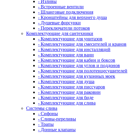
- Изливы
- Встроенные вентили
- Шланговые подключения
- Кронштейны для верхнего душа
- Душевые форсунки
- Переключатели потоков
Комплектующие для сантехники
- Комплектующие для унитазов
- Комплектующие для смесителей и кранов
- Комплектующие для инсталляций
- Комплектующие для ванн
- Комплектующие для кабин и боксов
- Комплектующие для углов и поддонов
- Комплектующие для полотенцесушителей
- Комплектующие для кухонных моек
- Комплектующие для душа
- Комплектующие для писсуаров
- Комплектующие для раковин
- Комплектующие для биде
- Комплектующие для слива
Системы слива
- Сифоны
- Сливы-переливы
- Трапы
- Донные клапаны