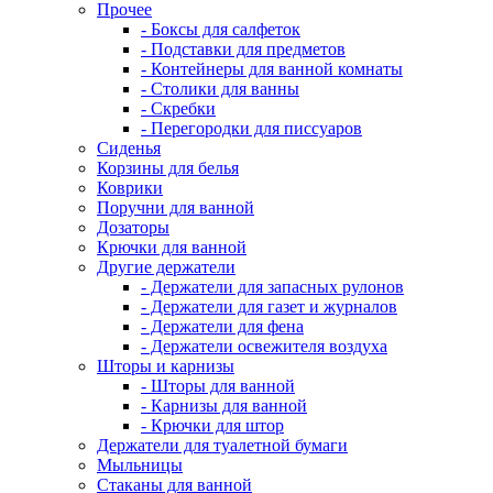
Прочее
- Боксы для салфеток
- Подставки для предметов
- Контейнеры для ванной комнаты
- Столики для ванны
- Скребки
- Перегородки для писсуаров
Сиденья
Корзины для белья
Коврики
Поручни для ванной
Дозаторы
Крючки для ванной
Другие держатели
- Держатели для запасных рулонов
- Держатели для газет и журналов
- Держатели для фена
- Держатели освежителя воздуха
Шторы и карнизы
- Шторы для ванной
- Карнизы для ванной
- Крючки для штор
Держатели для туалетной бумаги
Мыльницы
Стаканы для ванной