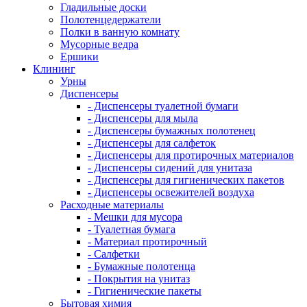
Гладильные доски
Полотенцедержатели
Полки в ванную комнату
Мусорные ведра
Ершики
Клининг
Урны
Диспенсеры
- Диспенсеры туалетной бумаги
- Диспенсеры для мыла
- Диспенсеры бумажных полотенец
- Диспенсеры для салфеток
- Диспенсеры для протирочных материалов
- Диспенсеры сидений для унитаза
- Диспенсеры для гигиенических пакетов
- Диспенсеры освежителей воздуха
Расходные материалы
- Мешки для мусора
- Туалетная бумага
- Материал протирочный
- Салфетки
- Бумажные полотенца
- Покрытия на унитаз
- Гигиенические пакеты
Бытовая химия