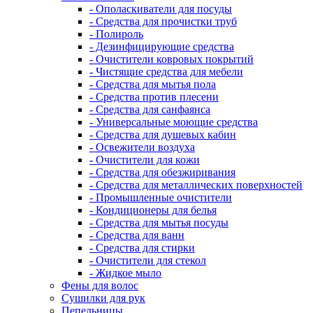
- Ополаскиватели для посуды
- Средства для прочистки труб
- Полироль
- Дезинфицирующие средства
- Очистители ковровых покрытий
- Чистящие средства для мебели
- Средства для мытья пола
- Средства против плесени
- Средства для санфаянса
- Универсальные моющие средства
- Средства для душевых кабин
- Освежители воздуха
- Очистители для кожи
- Средства для обезжиривания
- Средства для металлических поверхностей
- Промышленные очистители
- Кондиционеры для белья
- Средства для мытья посуды
- Средства для ванн
- Средства для стирки
- Очистители для стекол
- Жидкое мыло
Фены для волос
Сушилки для рук
Пепельницы