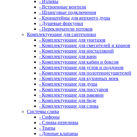
- Изливы
- Встроенные вентили
- Шланговые подключения
- Кронштейны для верхнего душа
- Душевые форсунки
- Переключатели потоков
Комплектующие для сантехники
- Комплектующие для унитазов
- Комплектующие для смесителей и кранов
- Комплектующие для инсталляций
- Комплектующие для ванн
- Комплектующие для кабин и боксов
- Комплектующие для углов и поддонов
- Комплектующие для полотенцесушителей
- Комплектующие для кухонных моек
- Комплектующие для душа
- Комплектующие для писсуаров
- Комплектующие для раковин
- Комплектующие для биде
- Комплектующие для слива
Системы слива
- Сифоны
- Сливы-переливы
- Трапы
- Донные клапаны