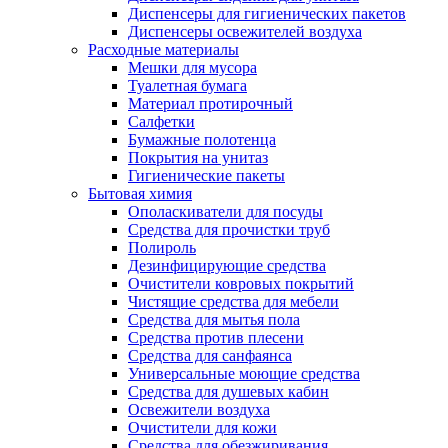
Диспенсеры для гигиенических пакетов
Диспенсеры освежителей воздуха
Расходные материалы
Мешки для мусора
Туалетная бумага
Материал протирочный
Салфетки
Бумажные полотенца
Покрытия на унитаз
Гигиенические пакеты
Бытовая химия
Ополаскиватели для посуды
Средства для прочистки труб
Полироль
Дезинфицирующие средства
Очистители ковровых покрытий
Чистящие средства для мебели
Средства для мытья пола
Средства против плесени
Средства для санфаянса
Универсальные моющие средства
Средства для душевых кабин
Освежители воздуха
Очистители для кожи
Средства для обезжиривания