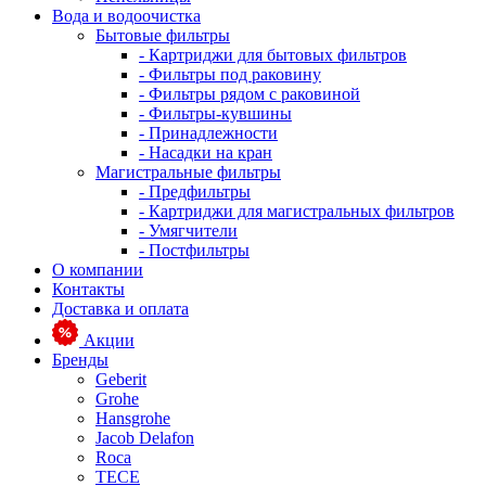
Вода и водоочистка
Бытовые фильтры
- Картриджи для бытовых фильтров
- Фильтры под раковину
- Фильтры рядом с раковиной
- Фильтры-кувшины
- Принадлежности
- Насадки на кран
Магистральные фильтры
- Предфильтры
- Картриджи для магистральных фильтров
- Умягчители
- Постфильтры
О компании
Контакты
Доставка и оплата
Акции
Бренды
Geberit
Grohe
Hansgrohe
Jacob Delafon
Roca
TECE