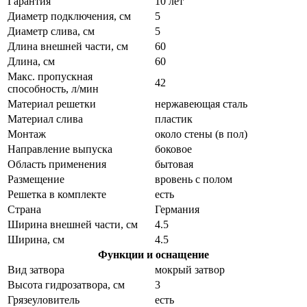
Гарантия
10 лет
Диаметр подключения, см
5
Диаметр слива, см
5
Длина внешней части, см
60
Длина, см
60
Макс. пропускная
42
способность, л/мин
Материал решетки
нержавеющая сталь
Материал слива
пластик
Монтаж
около стены (в пол)
Направление выпуска
боковое
Область применения
бытовая
Размещение
вровень с полом
Решетка в комплекте
есть
Страна
Германия
Ширина внешней части, см
4.5
Ширина, см
4.5
Функции и оснащение
Вид затвора
мокрый затвор
Высота гидрозатвора, см
3
Грязеуловитель
есть