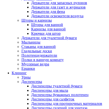
Держатели для запасных рулонов
Держатели для газет и журналов
Держатели для фена
Держатели освежителя воздуха
Шторы и карнизы
Шторы для ванной
Карнизы для ванной
Крючки для штор
Держатели для туалетной бумаги
Мыльницы
Стаканы для ванной
Гладильные доски
Полотенцедержатели
Полки в ванную комнату
Мусорные ведра
Ершики
Клининг
Урны
Диспенсеры
Диспенсеры туалетной бумаги
Диспенсеры для мыла
Диспенсеры бумажных полотенец
Диспенсеры для салфеток
Диспенсеры для протирочных материалов
Диспенсеры сидений для унитаза