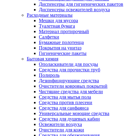
Диспенсеры для гигиенических пакетов
Диспенсеры освежителей воздуха
Расходные материалы
Мешки для мусора
Туалетная бумага
Материал протирочный
Салфетки
Бумажные полотенца
Покрытия на унитаз
Гигиенические пакеты
Бытовая химия
Ополаскиватели для посуды
Средства для прочистки труб
Полироль
Дезинфицирующие средства
Очистители ковровых покрытий
Чистящие средства для мебели
Средства для мытья пола
Средства против плесени
Средства для санфаянса
Универсальные моющие средства
Средства для душевых кабин
Освежители воздуха
Очистители для кожи
Средства для обезжиривания