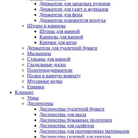
Держатели для запасных рулонов
Держатели для газет и журналов
Держатели для фена
Держатели освежителя воздуха
Шторы и карнизы
Шторы для ванной
Карнизы для ванной
Крючки для штор
Держатели для туалетной бумаги
Мыльницы
Стаканы для ванной
Гладильные доски
Полотенцедержатели
Полки в ванную комнату
Мусорные ведра
Ершики
Клининг
Урны
Диспенсеры
Диспенсеры туалетной бумаги
Диспенсеры для мыла
Диспенсеры бумажных полотенец
Диспенсеры для салфеток
Диспенсеры для протирочных материалов
Диспенсеры сидений для унитаза