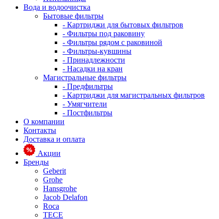
Вода и водоочистка
Бытовые фильтры
- Картриджи для бытовых фильтров
- Фильтры под раковину
- Фильтры рядом с раковиной
- Фильтры-кувшины
- Принадлежности
- Насадки на кран
Магистральные фильтры
- Предфильтры
- Картриджи для магистральных фильтров
- Умягчители
- Постфильтры
О компании
Контакты
Доставка и оплата
Акции
Бренды
Geberit
Grohe
Hansgrohe
Jacob Delafon
Roca
TECE