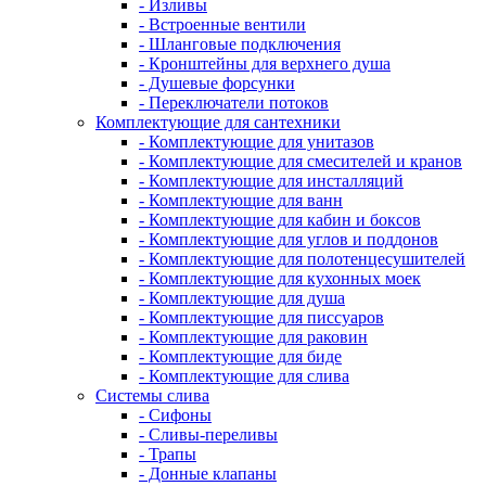
- Изливы
- Встроенные вентили
- Шланговые подключения
- Кронштейны для верхнего душа
- Душевые форсунки
- Переключатели потоков
Комплектующие для сантехники
- Комплектующие для унитазов
- Комплектующие для смесителей и кранов
- Комплектующие для инсталляций
- Комплектующие для ванн
- Комплектующие для кабин и боксов
- Комплектующие для углов и поддонов
- Комплектующие для полотенцесушителей
- Комплектующие для кухонных моек
- Комплектующие для душа
- Комплектующие для писсуаров
- Комплектующие для раковин
- Комплектующие для биде
- Комплектующие для слива
Системы слива
- Сифоны
- Сливы-переливы
- Трапы
- Донные клапаны