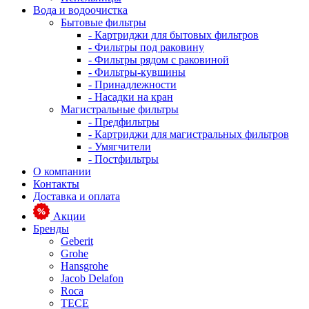
Вода и водоочистка
Бытовые фильтры
- Картриджи для бытовых фильтров
- Фильтры под раковину
- Фильтры рядом с раковиной
- Фильтры-кувшины
- Принадлежности
- Насадки на кран
Магистральные фильтры
- Предфильтры
- Картриджи для магистральных фильтров
- Умягчители
- Постфильтры
О компании
Контакты
Доставка и оплата
Акции
Бренды
Geberit
Grohe
Hansgrohe
Jacob Delafon
Roca
TECE