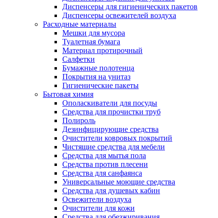
Диспенсеры для гигиенических пакетов
Диспенсеры освежителей воздуха
Расходные материалы
Мешки для мусора
Туалетная бумага
Материал протирочный
Салфетки
Бумажные полотенца
Покрытия на унитаз
Гигиенические пакеты
Бытовая химия
Ополаскиватели для посуды
Средства для прочистки труб
Полироль
Дезинфицирующие средства
Очистители ковровых покрытий
Чистящие средства для мебели
Средства для мытья пола
Средства против плесени
Средства для санфаянса
Универсальные моющие средства
Средства для душевых кабин
Освежители воздуха
Очистители для кожи
Средства для обезжиривания