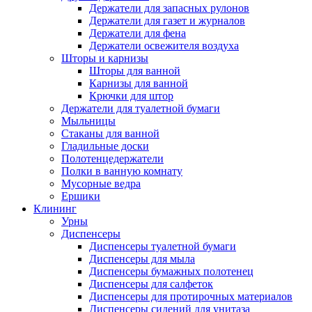
Держатели для запасных рулонов
Держатели для газет и журналов
Держатели для фена
Держатели освежителя воздуха
Шторы и карнизы
Шторы для ванной
Карнизы для ванной
Крючки для штор
Держатели для туалетной бумаги
Мыльницы
Стаканы для ванной
Гладильные доски
Полотенцедержатели
Полки в ванную комнату
Мусорные ведра
Ершики
Клининг
Урны
Диспенсеры
Диспенсеры туалетной бумаги
Диспенсеры для мыла
Диспенсеры бумажных полотенец
Диспенсеры для салфеток
Диспенсеры для протирочных материалов
Диспенсеры сидений для унитаза