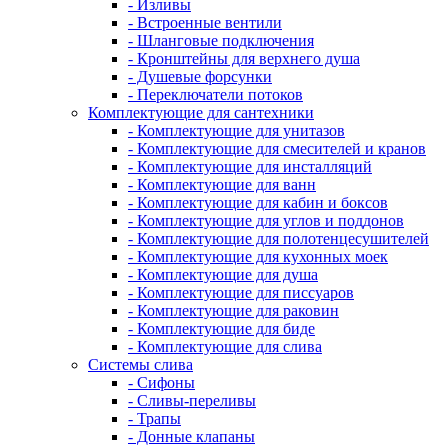
- Изливы
- Встроенные вентили
- Шланговые подключения
- Кронштейны для верхнего душа
- Душевые форсунки
- Переключатели потоков
Комплектующие для сантехники
- Комплектующие для унитазов
- Комплектующие для смесителей и кранов
- Комплектующие для инсталляций
- Комплектующие для ванн
- Комплектующие для кабин и боксов
- Комплектующие для углов и поддонов
- Комплектующие для полотенцесушителей
- Комплектующие для кухонных моек
- Комплектующие для душа
- Комплектующие для писсуаров
- Комплектующие для раковин
- Комплектующие для биде
- Комплектующие для слива
Системы слива
- Сифоны
- Сливы-переливы
- Трапы
- Донные клапаны