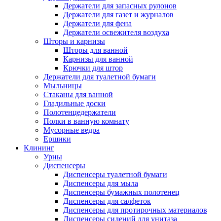
Держатели для запасных рулонов
Держатели для газет и журналов
Держатели для фена
Держатели освежителя воздуха
Шторы и карнизы
Шторы для ванной
Карнизы для ванной
Крючки для штор
Держатели для туалетной бумаги
Мыльницы
Стаканы для ванной
Гладильные доски
Полотенцедержатели
Полки в ванную комнату
Мусорные ведра
Ершики
Клининг
Урны
Диспенсеры
Диспенсеры туалетной бумаги
Диспенсеры для мыла
Диспенсеры бумажных полотенец
Диспенсеры для салфеток
Диспенсеры для протирочных материалов
Диспенсеры сидений для унитаза