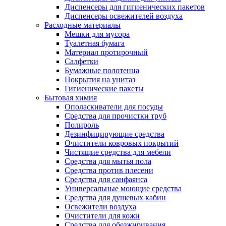
Диспенсеры для гигиенических пакетов
Диспенсеры освежителей воздуха
Расходные материалы
Мешки для мусора
Туалетная бумага
Материал протирочный
Салфетки
Бумажные полотенца
Покрытия на унитаз
Гигиенические пакеты
Бытовая химия
Ополаскиватели для посуды
Средства для прочистки труб
Полироль
Дезинфицирующие средства
Очистители ковровых покрытий
Чистящие средства для мебели
Средства для мытья пола
Средства против плесени
Средства для санфаянса
Универсальные моющие средства
Средства для душевых кабин
Освежители воздуха
Очистители для кожи
Средства для обезжиривания