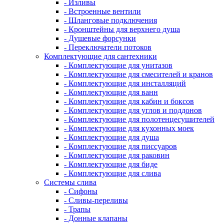
- Изливы
- Встроенные вентили
- Шланговые подключения
- Кронштейны для верхнего душа
- Душевые форсунки
- Переключатели потоков
Комплектующие для сантехники
- Комплектующие для унитазов
- Комплектующие для смесителей и кранов
- Комплектующие для инсталляций
- Комплектующие для ванн
- Комплектующие для кабин и боксов
- Комплектующие для углов и поддонов
- Комплектующие для полотенцесушителей
- Комплектующие для кухонных моек
- Комплектующие для душа
- Комплектующие для писсуаров
- Комплектующие для раковин
- Комплектующие для биде
- Комплектующие для слива
Системы слива
- Сифоны
- Сливы-переливы
- Трапы
- Донные клапаны