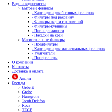
Вода и водоочистка
Бытовые фильтры
- Картриджи для бытовых фильтров
- Фильтры под раковину
- Фильтры рядом с раковиной
- Фильтры-кувшины
- Принадлежности
- Насадки на кран
Магистральные фильтры
- Предфильтры
- Картриджи для магистральных фильтров
- Умягчители
- Постфильтры
О компании
Контакты
Доставка и оплата
Акции
Бренды
Geberit
Grohe
Hansgrohe
Jacob Delafon
Roca
TECE