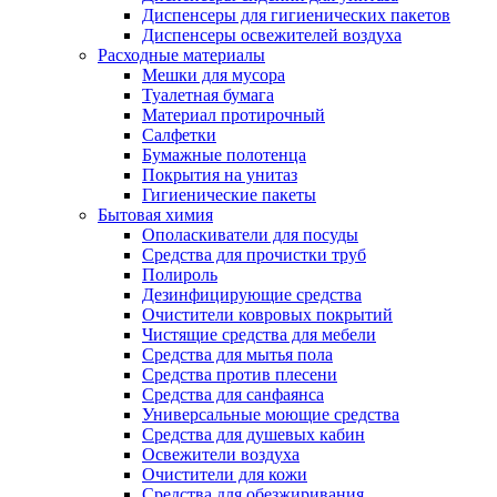
Диспенсеры для гигиенических пакетов
Диспенсеры освежителей воздуха
Расходные материалы
Мешки для мусора
Туалетная бумага
Материал протирочный
Салфетки
Бумажные полотенца
Покрытия на унитаз
Гигиенические пакеты
Бытовая химия
Ополаскиватели для посуды
Средства для прочистки труб
Полироль
Дезинфицирующие средства
Очистители ковровых покрытий
Чистящие средства для мебели
Средства для мытья пола
Средства против плесени
Средства для санфаянса
Универсальные моющие средства
Средства для душевых кабин
Освежители воздуха
Очистители для кожи
Средства для обезжиривания