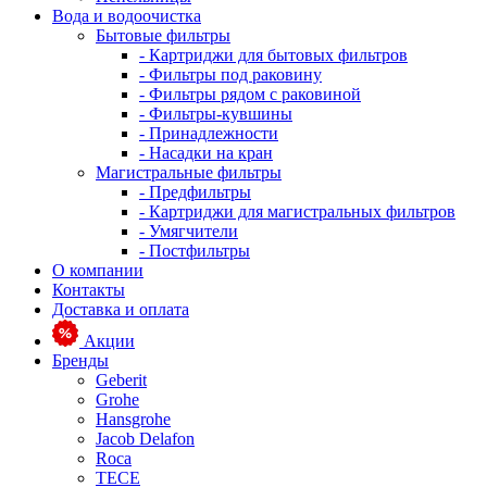
Вода и водоочистка
Бытовые фильтры
- Картриджи для бытовых фильтров
- Фильтры под раковину
- Фильтры рядом с раковиной
- Фильтры-кувшины
- Принадлежности
- Насадки на кран
Магистральные фильтры
- Предфильтры
- Картриджи для магистральных фильтров
- Умягчители
- Постфильтры
О компании
Контакты
Доставка и оплата
Акции
Бренды
Geberit
Grohe
Hansgrohe
Jacob Delafon
Roca
TECE