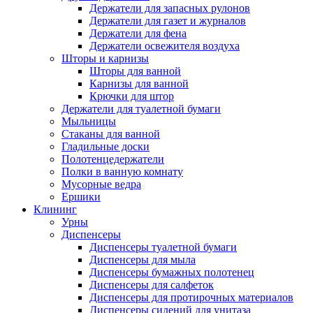
Держатели для запасных рулонов
Держатели для газет и журналов
Держатели для фена
Держатели освежителя воздуха
Шторы и карнизы
Шторы для ванной
Карнизы для ванной
Крючки для штор
Держатели для туалетной бумаги
Мыльницы
Стаканы для ванной
Гладильные доски
Полотенцедержатели
Полки в ванную комнату
Мусорные ведра
Ершики
Клининг
Урны
Диспенсеры
Диспенсеры туалетной бумаги
Диспенсеры для мыла
Диспенсеры бумажных полотенец
Диспенсеры для салфеток
Диспенсеры для протирочных материалов
Диспенсеры сидений для унитаза