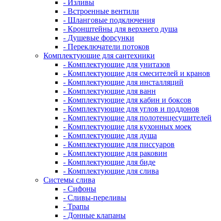
- Изливы
- Встроенные вентили
- Шланговые подключения
- Кронштейны для верхнего душа
- Душевые форсунки
- Переключатели потоков
Комплектующие для сантехники
- Комплектующие для унитазов
- Комплектующие для смесителей и кранов
- Комплектующие для инсталляций
- Комплектующие для ванн
- Комплектующие для кабин и боксов
- Комплектующие для углов и поддонов
- Комплектующие для полотенцесушителей
- Комплектующие для кухонных моек
- Комплектующие для душа
- Комплектующие для писсуаров
- Комплектующие для раковин
- Комплектующие для биде
- Комплектующие для слива
Системы слива
- Сифоны
- Сливы-переливы
- Трапы
- Донные клапаны