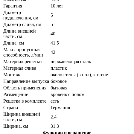
Гарантия
10 лет
Диаметр
5
подключения, см
Диаметр слива, см
5
Длина внешней
40
части, см
Длина, см
41.5
Макс. пропускная
42
способность, л/мин
Материал решетки
нержавеющая сталь
Материал слива
пластик
Монтаж
около стены (в пол), к стене
Направление выпуска
боковое
Область применения
бытовая
Размещение
вровень с полом
Решетка в комплекте
есть
Страна
Германия
Ширина внешней
2.4
части, см
Ширина, см
31.3
Функции и оснащение