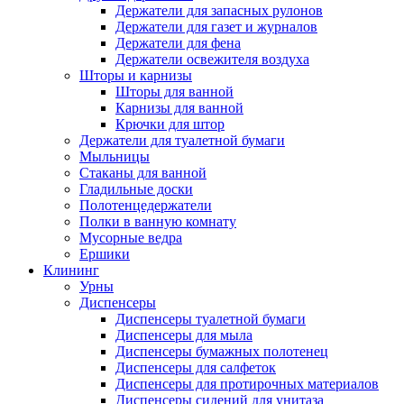
Держатели для запасных рулонов
Держатели для газет и журналов
Держатели для фена
Держатели освежителя воздуха
Шторы и карнизы
Шторы для ванной
Карнизы для ванной
Крючки для штор
Держатели для туалетной бумаги
Мыльницы
Стаканы для ванной
Гладильные доски
Полотенцедержатели
Полки в ванную комнату
Мусорные ведра
Ершики
Клининг
Урны
Диспенсеры
Диспенсеры туалетной бумаги
Диспенсеры для мыла
Диспенсеры бумажных полотенец
Диспенсеры для салфеток
Диспенсеры для протирочных материалов
Диспенсеры сидений для унитаза