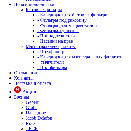
Вода и водоочистка
Бытовые фильтры
- Картриджи для бытовых фильтров
- Фильтры под раковину
- Фильтры рядом с раковиной
- Фильтры-кувшины
- Принадлежности
- Насадки на кран
Магистральные фильтры
- Предфильтры
- Картриджи для магистральных фильтров
- Умягчители
- Постфильтры
О компании
Контакты
Доставка и оплата
Акции
Бренды
Geberit
Grohe
Hansgrohe
Jacob Delafon
Roca
TECE