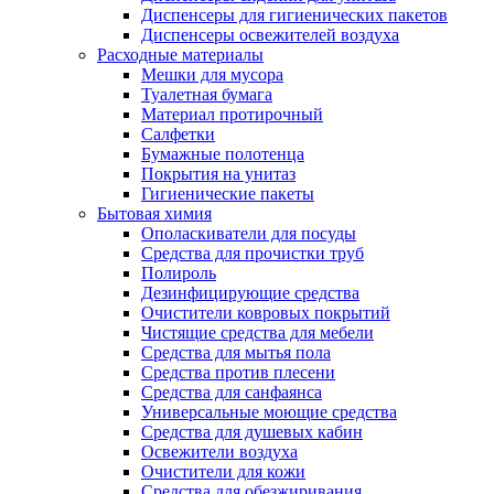
Диспенсеры для гигиенических пакетов
Диспенсеры освежителей воздуха
Расходные материалы
Мешки для мусора
Туалетная бумага
Материал протирочный
Салфетки
Бумажные полотенца
Покрытия на унитаз
Гигиенические пакеты
Бытовая химия
Ополаскиватели для посуды
Средства для прочистки труб
Полироль
Дезинфицирующие средства
Очистители ковровых покрытий
Чистящие средства для мебели
Средства для мытья пола
Средства против плесени
Средства для санфаянса
Универсальные моющие средства
Средства для душевых кабин
Освежители воздуха
Очистители для кожи
Средства для обезжиривания