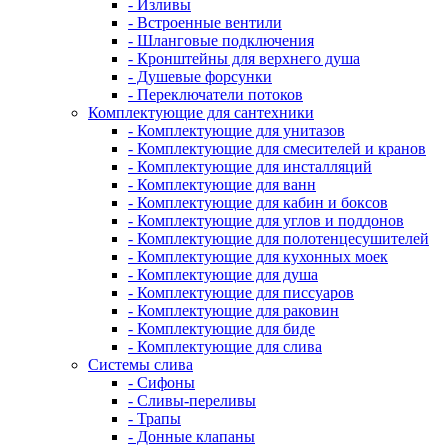
- Изливы
- Встроенные вентили
- Шланговые подключения
- Кронштейны для верхнего душа
- Душевые форсунки
- Переключатели потоков
Комплектующие для сантехники
- Комплектующие для унитазов
- Комплектующие для смесителей и кранов
- Комплектующие для инсталляций
- Комплектующие для ванн
- Комплектующие для кабин и боксов
- Комплектующие для углов и поддонов
- Комплектующие для полотенцесушителей
- Комплектующие для кухонных моек
- Комплектующие для душа
- Комплектующие для писсуаров
- Комплектующие для раковин
- Комплектующие для биде
- Комплектующие для слива
Системы слива
- Сифоны
- Сливы-переливы
- Трапы
- Донные клапаны