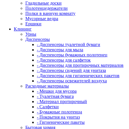
Гладильные доски
Полотенцедержатели
Полки в ванную комнату
Мусорные ведра
Ершики
Клининг
Урны
Диспенсеры
- Диспенсеры туалетной бумаги
- Диспенсеры для мыла
- Диспенсеры бумажных полотенец
- Диспенсеры для салфеток
- Диспенсеры для протирочных материалов
- Диспенсеры сидений для унитаза
- Диспенсеры для гигиенических пакетов
- Диспенсеры освежителей воздуха
Расходные материалы
- Мешки для мусора
- Туалетная бумага
- Материал протирочный
- Салфетки
- Бумажные полотенца
- Покрытия на унитаз
- Гигиенические пакеты
Бытовая химия