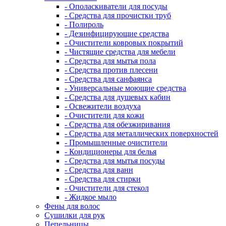
- Ополаскиватели для посуды
- Средства для прочистки труб
- Полироль
- Дезинфицирующие средства
- Очистители ковровых покрытий
- Чистящие средства для мебели
- Средства для мытья пола
- Средства против плесени
- Средства для санфаянса
- Универсальные моющие средства
- Средства для душевых кабин
- Освежители воздуха
- Очистители для кожи
- Средства для обезжиривания
- Средства для металлических поверхностей
- Промышленные очистители
- Кондиционеры для белья
- Средства для мытья посуды
- Средства для ванн
- Средства для стирки
- Очистители для стекол
- Жидкое мыло
Фены для волос
Сушилки для рук
Пепельницы