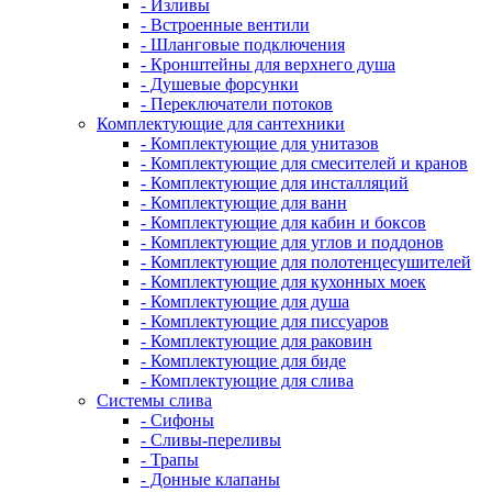
- Изливы
- Встроенные вентили
- Шланговые подключения
- Кронштейны для верхнего душа
- Душевые форсунки
- Переключатели потоков
Комплектующие для сантехники
- Комплектующие для унитазов
- Комплектующие для смесителей и кранов
- Комплектующие для инсталляций
- Комплектующие для ванн
- Комплектующие для кабин и боксов
- Комплектующие для углов и поддонов
- Комплектующие для полотенцесушителей
- Комплектующие для кухонных моек
- Комплектующие для душа
- Комплектующие для писсуаров
- Комплектующие для раковин
- Комплектующие для биде
- Комплектующие для слива
Системы слива
- Сифоны
- Сливы-переливы
- Трапы
- Донные клапаны