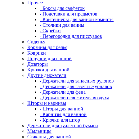
Прочее
- Боксы для салфеток
- Подставки для предметов
- Контейнеры для ванной комнаты
- Столики для ванны
- Скребки
- Перегородки для писсуаров
Сиденья
Корзины для белья
Коврики
Поручни для ванной
Дозаторы
Крючки для ванной
Другие держатели
- Держатели для запасных рулонов
- Держатели для газет и журналов
- Держатели для фена
- Держатели освежителя воздуха
Шторы и карнизы
- Шторы для ванной
- Карнизы для ванной
- Крючки для штор
Держатели для туалетной бумаги
Мыльницы
Стаканы для ванной