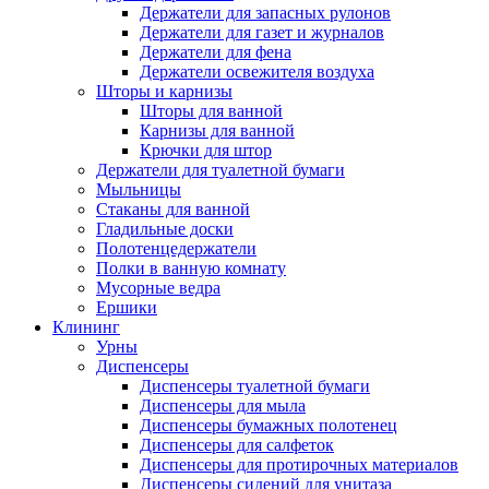
Держатели для запасных рулонов
Держатели для газет и журналов
Держатели для фена
Держатели освежителя воздуха
Шторы и карнизы
Шторы для ванной
Карнизы для ванной
Крючки для штор
Держатели для туалетной бумаги
Мыльницы
Стаканы для ванной
Гладильные доски
Полотенцедержатели
Полки в ванную комнату
Мусорные ведра
Ершики
Клининг
Урны
Диспенсеры
Диспенсеры туалетной бумаги
Диспенсеры для мыла
Диспенсеры бумажных полотенец
Диспенсеры для салфеток
Диспенсеры для протирочных материалов
Диспенсеры сидений для унитаза