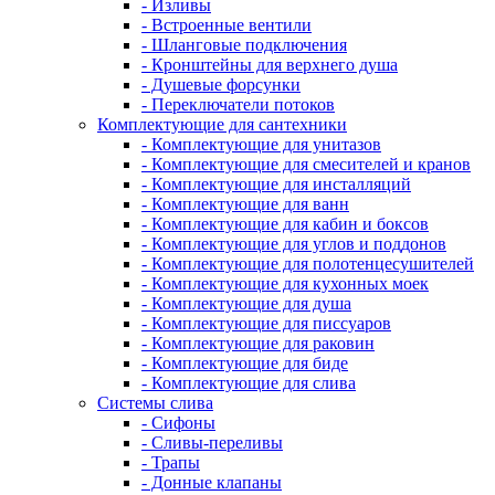
- Изливы
- Встроенные вентили
- Шланговые подключения
- Кронштейны для верхнего душа
- Душевые форсунки
- Переключатели потоков
Комплектующие для сантехники
- Комплектующие для унитазов
- Комплектующие для смесителей и кранов
- Комплектующие для инсталляций
- Комплектующие для ванн
- Комплектующие для кабин и боксов
- Комплектующие для углов и поддонов
- Комплектующие для полотенцесушителей
- Комплектующие для кухонных моек
- Комплектующие для душа
- Комплектующие для писсуаров
- Комплектующие для раковин
- Комплектующие для биде
- Комплектующие для слива
Системы слива
- Сифоны
- Сливы-переливы
- Трапы
- Донные клапаны