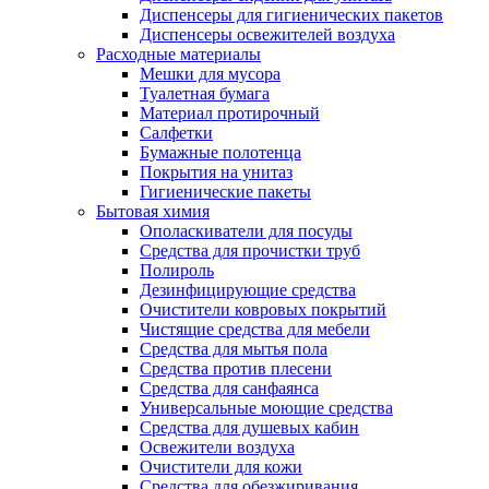
Диспенсеры для гигиенических пакетов
Диспенсеры освежителей воздуха
Расходные материалы
Мешки для мусора
Туалетная бумага
Материал протирочный
Салфетки
Бумажные полотенца
Покрытия на унитаз
Гигиенические пакеты
Бытовая химия
Ополаскиватели для посуды
Средства для прочистки труб
Полироль
Дезинфицирующие средства
Очистители ковровых покрытий
Чистящие средства для мебели
Средства для мытья пола
Средства против плесени
Средства для санфаянса
Универсальные моющие средства
Средства для душевых кабин
Освежители воздуха
Очистители для кожи
Средства для обезжиривания