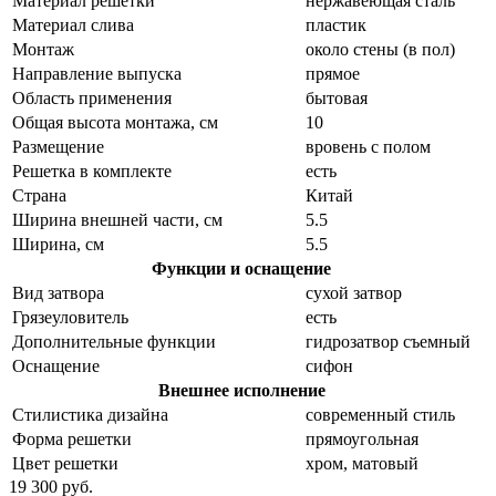
Материал решетки
нержавеющая сталь
Материал слива
пластик
Монтаж
около стены (в пол)
Направление выпуска
прямое
Область применения
бытовая
Общая высота монтажа, см
10
Размещение
вровень с полом
Решетка в комплекте
есть
Страна
Китай
Ширина внешней части, см
5.5
Ширина, см
5.5
Функции и оснащение
Вид затвора
сухой затвор
Грязеуловитель
есть
Дополнительные функции
гидрозатвор съемный
Оснащение
сифон
Внешнее исполнение
Стилистика дизайна
современный стиль
Форма решетки
прямоугольная
Цвет решетки
хром, матовый
19 300 руб.