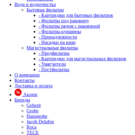
Вода и водоочистка
Бытовые фильтры
- Картриджи для бытовых фильтров
- Фильтры под раковину
- Фильтры рядом с раковиной
- Фильтры-кувшины
- Принадлежности
- Насадки на кран
Магистральные фильтры
- Предфильтры
- Картриджи для магистральных фильтров
- Умягчители
- Постфильтры
О компании
Контакты
Доставка и оплата
Акции
Бренды
Geberit
Grohe
Hansgrohe
Jacob Delafon
Roca
TECE