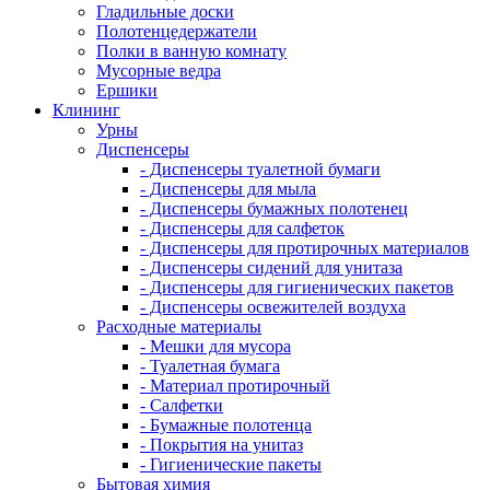
Гладильные доски
Полотенцедержатели
Полки в ванную комнату
Мусорные ведра
Ершики
Клининг
Урны
Диспенсеры
- Диспенсеры туалетной бумаги
- Диспенсеры для мыла
- Диспенсеры бумажных полотенец
- Диспенсеры для салфеток
- Диспенсеры для протирочных материалов
- Диспенсеры сидений для унитаза
- Диспенсеры для гигиенических пакетов
- Диспенсеры освежителей воздуха
Расходные материалы
- Мешки для мусора
- Туалетная бумага
- Материал протирочный
- Салфетки
- Бумажные полотенца
- Покрытия на унитаз
- Гигиенические пакеты
Бытовая химия