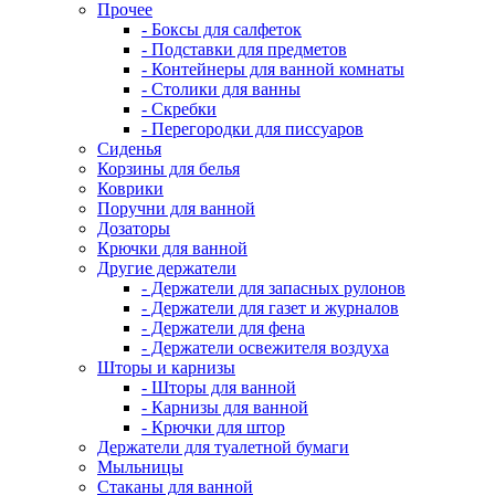
Прочее
- Боксы для салфеток
- Подставки для предметов
- Контейнеры для ванной комнаты
- Столики для ванны
- Скребки
- Перегородки для писсуаров
Сиденья
Корзины для белья
Коврики
Поручни для ванной
Дозаторы
Крючки для ванной
Другие держатели
- Держатели для запасных рулонов
- Держатели для газет и журналов
- Держатели для фена
- Держатели освежителя воздуха
Шторы и карнизы
- Шторы для ванной
- Карнизы для ванной
- Крючки для штор
Держатели для туалетной бумаги
Мыльницы
Стаканы для ванной