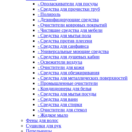
- Ополаскиватели для посуды
- Средства для прочистки труб
- Полироль
- Дезинфицирующие средства
- Очистители ковровых покрытий
- Чистящие средства для мебели
- Средства для мытья пола
- Средства против плесени
- Средства для санфаянса
- Универсальные моющие средства
- Средства для душевых кабин
- Освежители воздуха
- Очистители для кожи
- Средства для обезжиривания
- Средства для металлических поверхностей
- Промышленные очистители
- Кондиционеры для белья
- Средства для мытья посуды
- Средства для ванн
- Средства для стирки
- Очистители для стекол
- Жидкое мыло
Фены для волос
Сушилки для рук
Пепельницы