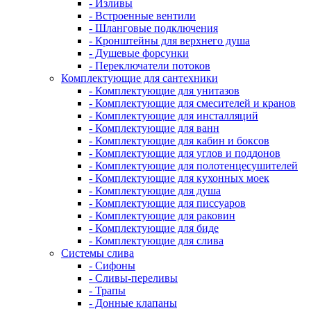
- Изливы
- Встроенные вентили
- Шланговые подключения
- Кронштейны для верхнего душа
- Душевые форсунки
- Переключатели потоков
Комплектующие для сантехники
- Комплектующие для унитазов
- Комплектующие для смесителей и кранов
- Комплектующие для инсталляций
- Комплектующие для ванн
- Комплектующие для кабин и боксов
- Комплектующие для углов и поддонов
- Комплектующие для полотенцесушителей
- Комплектующие для кухонных моек
- Комплектующие для душа
- Комплектующие для писсуаров
- Комплектующие для раковин
- Комплектующие для биде
- Комплектующие для слива
Системы слива
- Сифоны
- Сливы-переливы
- Трапы
- Донные клапаны