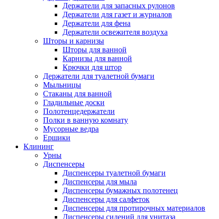
Держатели для запасных рулонов
Держатели для газет и журналов
Держатели для фена
Держатели освежителя воздуха
Шторы и карнизы
Шторы для ванной
Карнизы для ванной
Крючки для штор
Держатели для туалетной бумаги
Мыльницы
Стаканы для ванной
Гладильные доски
Полотенцедержатели
Полки в ванную комнату
Мусорные ведра
Ершики
Клининг
Урны
Диспенсеры
Диспенсеры туалетной бумаги
Диспенсеры для мыла
Диспенсеры бумажных полотенец
Диспенсеры для салфеток
Диспенсеры для протирочных материалов
Диспенсеры сидений для унитаза