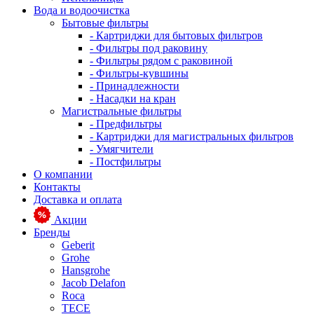
Вода и водоочистка
Бытовые фильтры
- Картриджи для бытовых фильтров
- Фильтры под раковину
- Фильтры рядом с раковиной
- Фильтры-кувшины
- Принадлежности
- Насадки на кран
Магистральные фильтры
- Предфильтры
- Картриджи для магистральных фильтров
- Умягчители
- Постфильтры
О компании
Контакты
Доставка и оплата
Акции
Бренды
Geberit
Grohe
Hansgrohe
Jacob Delafon
Roca
TECE