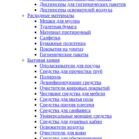
Диспенсеры для гигиенических пакетов
Диспенсеры освежителей воздуха
Расходные материалы
Мешки для мусора
Туалетная бумага
Материал протирочный
Салфетки
Бумажные полотенца
Покрытия на унитаз
Гигиенические пакеты
Бытовая химия
Ополаскиватели для посуды
Средства для прочистки труб
Полироль
Дезинфицирующие средства
Очистители ковровых покрытий
Чистящие средства для мебели
Средства для мытья пола
Средства против плесени
Средства для санфаянса
Универсальные моющие средства
Средства для душевых кабин
Освежители воздуха
Очистители для кожи
Средства для обезжиривания