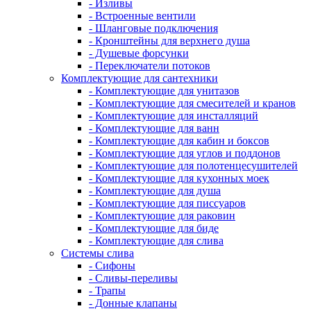
- Изливы
- Встроенные вентили
- Шланговые подключения
- Кронштейны для верхнего душа
- Душевые форсунки
- Переключатели потоков
Комплектующие для сантехники
- Комплектующие для унитазов
- Комплектующие для смесителей и кранов
- Комплектующие для инсталляций
- Комплектующие для ванн
- Комплектующие для кабин и боксов
- Комплектующие для углов и поддонов
- Комплектующие для полотенцесушителей
- Комплектующие для кухонных моек
- Комплектующие для душа
- Комплектующие для писсуаров
- Комплектующие для раковин
- Комплектующие для биде
- Комплектующие для слива
Системы слива
- Сифоны
- Сливы-переливы
- Трапы
- Донные клапаны