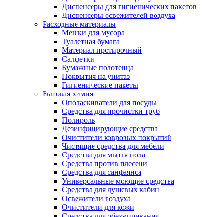
Диспенсеры для гигиенических пакетов
Диспенсеры освежителей воздуха
Расходные материалы
Мешки для мусора
Туалетная бумага
Материал протирочный
Салфетки
Бумажные полотенца
Покрытия на унитаз
Гигиенические пакеты
Бытовая химия
Ополаскиватели для посуды
Средства для прочистки труб
Полироль
Дезинфицирующие средства
Очистители ковровых покрытий
Чистящие средства для мебели
Средства для мытья пола
Средства против плесени
Средства для санфаянса
Универсальные моющие средства
Средства для душевых кабин
Освежители воздуха
Очистители для кожи
Средства для обезжиривания