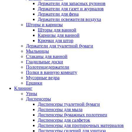
Держатели для запасных рулонов
Держатели для газет и журналов
Держатели для фена
Держатели освежителя воздуха
Шторы и карнизы
Шторы для ванной
Карнизы для ванной
Крючки для штор
Держатели для туалетной бумаги
Мыльницы
Стаканы для ванной
Гладильные доски
Полотенцедержатели
Полки в ванную комнату
Мусорные ведра
Ершики
Клининг
Урны
Диспенсеры
Диспенсеры туалетной бумаги
Диспенсеры для мыла
Диспенсеры бумажных полотенец
Диспенсеры для салфеток
Диспенсеры для протирочных материалов
Диспенсеры сидений для унитаза