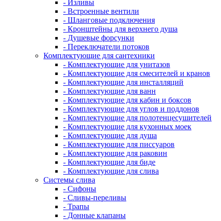
- Изливы
- Встроенные вентили
- Шланговые подключения
- Кронштейны для верхнего душа
- Душевые форсунки
- Переключатели потоков
Комплектующие для сантехники
- Комплектующие для унитазов
- Комплектующие для смесителей и кранов
- Комплектующие для инсталляций
- Комплектующие для ванн
- Комплектующие для кабин и боксов
- Комплектующие для углов и поддонов
- Комплектующие для полотенцесушителей
- Комплектующие для кухонных моек
- Комплектующие для душа
- Комплектующие для писсуаров
- Комплектующие для раковин
- Комплектующие для биде
- Комплектующие для слива
Системы слива
- Сифоны
- Сливы-переливы
- Трапы
- Донные клапаны