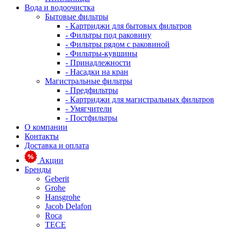
Вода и водоочистка
Бытовые фильтры
- Картриджи для бытовых фильтров
- Фильтры под раковину
- Фильтры рядом с раковиной
- Фильтры-кувшины
- Принадлежности
- Насадки на кран
Магистральные фильтры
- Предфильтры
- Картриджи для магистральных фильтров
- Умягчители
- Постфильтры
О компании
Контакты
Доставка и оплата
Акции
Бренды
Geberit
Grohe
Hansgrohe
Jacob Delafon
Roca
TECE