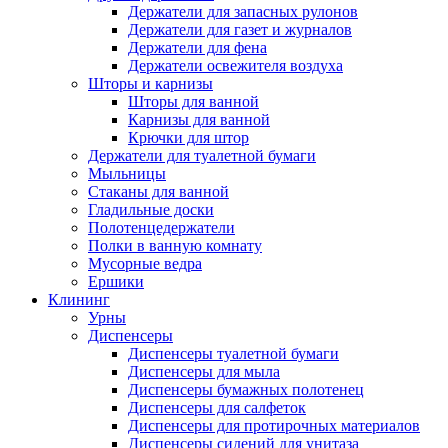
Держатели для запасных рулонов
Держатели для газет и журналов
Держатели для фена
Держатели освежителя воздуха
Шторы и карнизы
Шторы для ванной
Карнизы для ванной
Крючки для штор
Держатели для туалетной бумаги
Мыльницы
Стаканы для ванной
Гладильные доски
Полотенцедержатели
Полки в ванную комнату
Мусорные ведра
Ершики
Клининг
Урны
Диспенсеры
Диспенсеры туалетной бумаги
Диспенсеры для мыла
Диспенсеры бумажных полотенец
Диспенсеры для салфеток
Диспенсеры для протирочных материалов
Диспенсеры сидений для унитаза