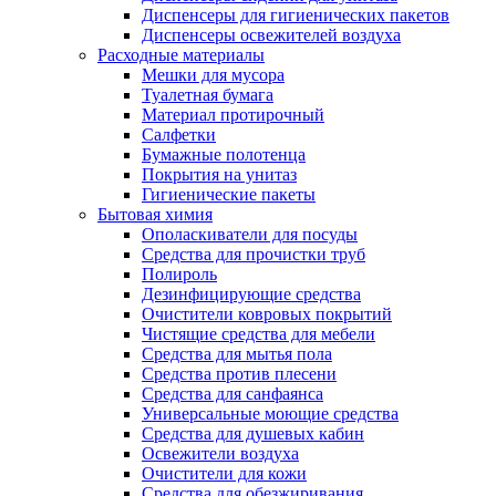
Диспенсеры для гигиенических пакетов
Диспенсеры освежителей воздуха
Расходные материалы
Мешки для мусора
Туалетная бумага
Материал протирочный
Салфетки
Бумажные полотенца
Покрытия на унитаз
Гигиенические пакеты
Бытовая химия
Ополаскиватели для посуды
Средства для прочистки труб
Полироль
Дезинфицирующие средства
Очистители ковровых покрытий
Чистящие средства для мебели
Средства для мытья пола
Средства против плесени
Средства для санфаянса
Универсальные моющие средства
Средства для душевых кабин
Освежители воздуха
Очистители для кожи
Средства для обезжиривания