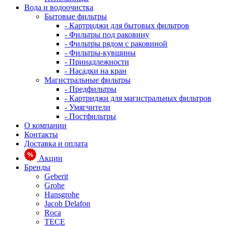
Вода и водоочистка
Бытовые фильтры
- Картриджи для бытовых фильтров
- Фильтры под раковину
- Фильтры рядом с раковиной
- Фильтры-кувшины
- Принадлежности
- Насадки на кран
Магистральные фильтры
- Предфильтры
- Картриджи для магистральных фильтров
- Умягчители
- Постфильтры
О компании
Контакты
Доставка и оплата
Акции
Бренды
Geberit
Grohe
Hansgrohe
Jacob Delafon
Roca
TECE