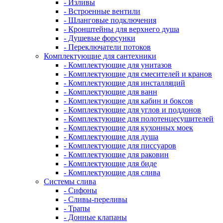
- Изливы
- Встроенные вентили
- Шланговые подключения
- Кронштейны для верхнего душа
- Душевые форсунки
- Переключатели потоков
Комплектующие для сантехники
- Комплектующие для унитазов
- Комплектующие для смесителей и кранов
- Комплектующие для инсталляций
- Комплектующие для ванн
- Комплектующие для кабин и боксов
- Комплектующие для углов и поддонов
- Комплектующие для полотенцесушителей
- Комплектующие для кухонных моек
- Комплектующие для душа
- Комплектующие для писсуаров
- Комплектующие для раковин
- Комплектующие для биде
- Комплектующие для слива
Системы слива
- Сифоны
- Сливы-переливы
- Трапы
- Донные клапаны