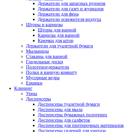
Держатели для запасных рулонов
Держатели для газет и журналов
Держатели для фена
Держатели освежителя воздуха
Шторы и карнизы
Шторы для ванной
Карнизы для ванной
Крючки для штор
Держатели для туалетной бумаги
Мыльницы
Стаканы для ванной
Гладильные доски
Полотенцедержатели
Полки в ванную комнату
Мусорные ведра
Ершики
Клининг
Урны
Диспенсеры
Диспенсеры туалетной бумаги
Диспенсеры для мыла
Диспенсеры бумажных полотенец
Диспенсеры для салфеток
Диспенсеры для протирочных материалов
Диспенсеры сидений для унитаза