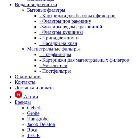
Вода и водоочистка
Бытовые фильтры
- Картриджи для бытовых фильтров
- Фильтры под раковину
- Фильтры рядом с раковиной
- Фильтры-кувшины
- Принадлежности
- Насадки на кран
Магистральные фильтры
- Предфильтры
- Картриджи для магистральных фильтров
- Умягчители
- Постфильтры
О компании
Контакты
Доставка и оплата
Акции
Бренды
Geberit
Grohe
Hansgrohe
Jacob Delafon
Roca
TECE