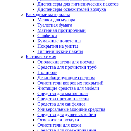
Диспенсеры для гигиенических пакетов
Диспенсеры освежителей воздуха
Расходные материалы
Мешки для мусора
Туалетная бумага
Материал протирочный
Салфетки
Бумажные полотенца
Покрытия на унитаз
Гигиенические пакеты
Бытовая химия
Ополаскиватели для посуды
Средства для прочистки труб
Полироль
Дезинфицирующие средства
Очистители ковровых покрытий
Чистящие средства для мебели
Средства для мытья пола
Средства против плесени
Средства для санфаянса
Универсальные моющие средства
Средства для душевых кабин
Освежители воздуха
Очистители для кожи
Средства для обезжиривания