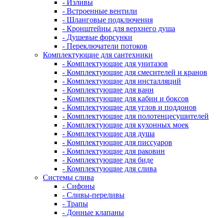
- Изливы
- Встроенные вентили
- Шланговые подключения
- Кронштейны для верхнего душа
- Душевые форсунки
- Переключатели потоков
Комплектующие для сантехники
- Комплектующие для унитазов
- Комплектующие для смесителей и кранов
- Комплектующие для инсталляций
- Комплектующие для ванн
- Комплектующие для кабин и боксов
- Комплектующие для углов и поддонов
- Комплектующие для полотенцесушителей
- Комплектующие для кухонных моек
- Комплектующие для душа
- Комплектующие для писсуаров
- Комплектующие для раковин
- Комплектующие для биде
- Комплектующие для слива
Системы слива
- Сифоны
- Сливы-переливы
- Трапы
- Донные клапаны