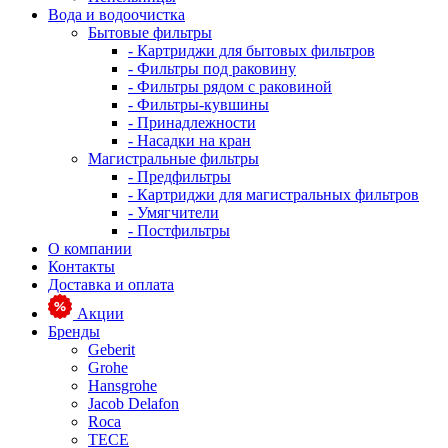
Вода и водоочистка
Бытовые фильтры
- Картриджи для бытовых фильтров
- Фильтры под раковину
- Фильтры рядом с раковиной
- Фильтры-кувшины
- Принадлежности
- Насадки на кран
Магистральные фильтры
- Предфильтры
- Картриджи для магистральных фильтров
- Умягчители
- Постфильтры
О компании
Контакты
Доставка и оплата
Акции
Бренды
Geberit
Grohe
Hansgrohe
Jacob Delafon
Roca
TECE