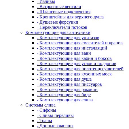
- Изливы
- Встроенные вентили
- Шланговые подключения
- Кронштейны для верхнего душа
- Душевые форсунки
- Переключатели потоков
Комплектующие для сантехники
- Комплектующие для унитазов
- Комплектующие для смесителей и кранов
- Комплектующие для инсталляций
- Комплектующие для ванн
- Комплектующие для кабин и боксов
- Комплектующие для углов и поддонов
- Комплектующие для полотенцесушителей
- Комплектующие для кухонных моек
- Комплектующие для душа
- Комплектующие для писсуаров
- Комплектующие для раковин
- Комплектующие для биде
- Комплектующие для слива
Системы слива
- Сифоны
- Сливы-переливы
- Трапы
- Донные клапаны