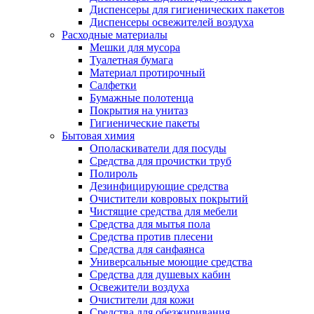
Диспенсеры для гигиенических пакетов
Диспенсеры освежителей воздуха
Расходные материалы
Мешки для мусора
Туалетная бумага
Материал протирочный
Салфетки
Бумажные полотенца
Покрытия на унитаз
Гигиенические пакеты
Бытовая химия
Ополаскиватели для посуды
Средства для прочистки труб
Полироль
Дезинфицирующие средства
Очистители ковровых покрытий
Чистящие средства для мебели
Средства для мытья пола
Средства против плесени
Средства для санфаянса
Универсальные моющие средства
Средства для душевых кабин
Освежители воздуха
Очистители для кожи
Средства для обезжиривания