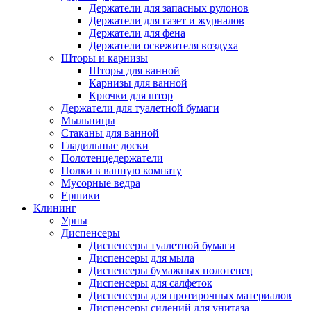
Держатели для запасных рулонов
Держатели для газет и журналов
Держатели для фена
Держатели освежителя воздуха
Шторы и карнизы
Шторы для ванной
Карнизы для ванной
Крючки для штор
Держатели для туалетной бумаги
Мыльницы
Стаканы для ванной
Гладильные доски
Полотенцедержатели
Полки в ванную комнату
Мусорные ведра
Ершики
Клининг
Урны
Диспенсеры
Диспенсеры туалетной бумаги
Диспенсеры для мыла
Диспенсеры бумажных полотенец
Диспенсеры для салфеток
Диспенсеры для протирочных материалов
Диспенсеры сидений для унитаза