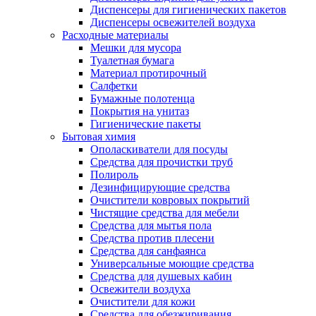
Диспенсеры для гигиенических пакетов
Диспенсеры освежителей воздуха
Расходные материалы
Мешки для мусора
Туалетная бумага
Материал протирочный
Салфетки
Бумажные полотенца
Покрытия на унитаз
Гигиенические пакеты
Бытовая химия
Ополаскиватели для посуды
Средства для прочистки труб
Полироль
Дезинфицирующие средства
Очистители ковровых покрытий
Чистящие средства для мебели
Средства для мытья пола
Средства против плесени
Средства для санфаянса
Универсальные моющие средства
Средства для душевых кабин
Освежители воздуха
Очистители для кожи
Средства для обезжиривания