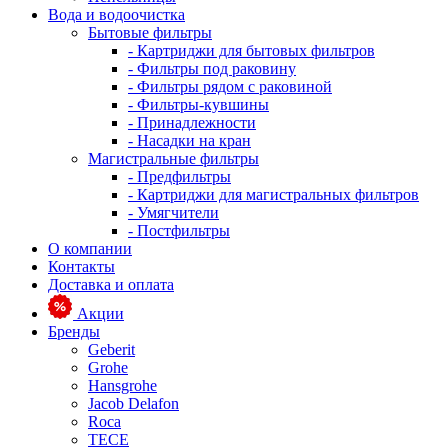
Вода и водоочистка
Бытовые фильтры
- Картриджи для бытовых фильтров
- Фильтры под раковину
- Фильтры рядом с раковиной
- Фильтры-кувшины
- Принадлежности
- Насадки на кран
Магистральные фильтры
- Предфильтры
- Картриджи для магистральных фильтров
- Умягчители
- Постфильтры
О компании
Контакты
Доставка и оплата
Акции
Бренды
Geberit
Grohe
Hansgrohe
Jacob Delafon
Roca
TECE