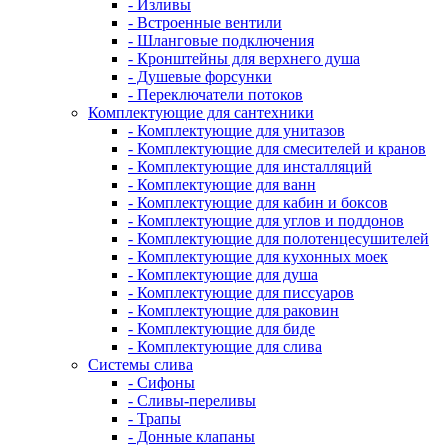
- Изливы
- Встроенные вентили
- Шланговые подключения
- Кронштейны для верхнего душа
- Душевые форсунки
- Переключатели потоков
Комплектующие для сантехники
- Комплектующие для унитазов
- Комплектующие для смесителей и кранов
- Комплектующие для инсталляций
- Комплектующие для ванн
- Комплектующие для кабин и боксов
- Комплектующие для углов и поддонов
- Комплектующие для полотенцесушителей
- Комплектующие для кухонных моек
- Комплектующие для душа
- Комплектующие для писсуаров
- Комплектующие для раковин
- Комплектующие для биде
- Комплектующие для слива
Системы слива
- Сифоны
- Сливы-переливы
- Трапы
- Донные клапаны