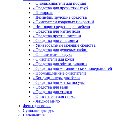
- Ополаскиватели для посуды
- Средства для прочистки труб
- Полироль
- Дезинфицирующие средства
- Очистители ковровых покрытий
- Чистящие средства для мебели
- Средства для мытья пола
- Средства против плесени
- Средства для санфаянса
- Универсальные моющие средства
- Средства для душевых кабин
- Освежители воздуха
- Очистители для кожи
- Средства для обезжиривания
- Средства для металлических поверхностей
- Промышленные очистители
- Кондиционеры для белья
- Средства для мытья посуды
- Средства для ванн
- Средства для стирки
- Очистители для стекол
- Жидкое мыло
Фены для волос
Сушилки для рук
Пепельницы