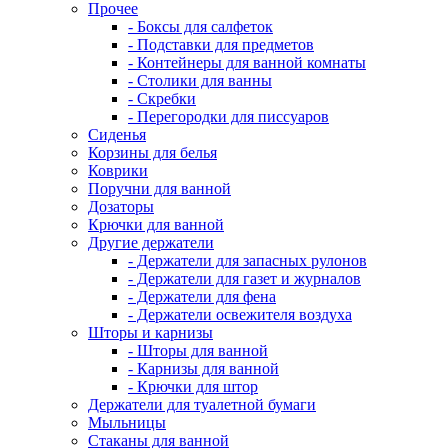
Прочее
- Боксы для салфеток
- Подставки для предметов
- Контейнеры для ванной комнаты
- Столики для ванны
- Скребки
- Перегородки для писсуаров
Сиденья
Корзины для белья
Коврики
Поручни для ванной
Дозаторы
Крючки для ванной
Другие держатели
- Держатели для запасных рулонов
- Держатели для газет и журналов
- Держатели для фена
- Держатели освежителя воздуха
Шторы и карнизы
- Шторы для ванной
- Карнизы для ванной
- Крючки для штор
Держатели для туалетной бумаги
Мыльницы
Стаканы для ванной