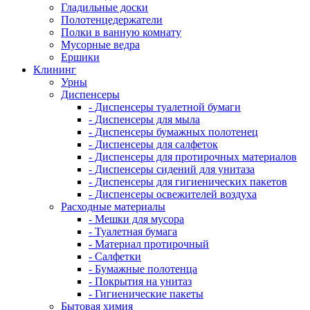
Гладильные доски
Полотенцедержатели
Полки в ванную комнату
Мусорные ведра
Ершики
Клининг
Урны
Диспенсеры
- Диспенсеры туалетной бумаги
- Диспенсеры для мыла
- Диспенсеры бумажных полотенец
- Диспенсеры для салфеток
- Диспенсеры для протирочных материалов
- Диспенсеры сидений для унитаза
- Диспенсеры для гигиенических пакетов
- Диспенсеры освежителей воздуха
Расходные материалы
- Мешки для мусора
- Туалетная бумага
- Материал протирочный
- Салфетки
- Бумажные полотенца
- Покрытия на унитаз
- Гигиенические пакеты
Бытовая химия