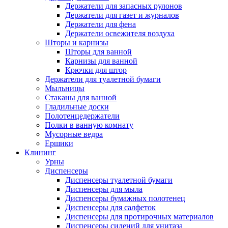
Держатели для запасных рулонов
Держатели для газет и журналов
Держатели для фена
Держатели освежителя воздуха
Шторы и карнизы
Шторы для ванной
Карнизы для ванной
Крючки для штор
Держатели для туалетной бумаги
Мыльницы
Стаканы для ванной
Гладильные доски
Полотенцедержатели
Полки в ванную комнату
Мусорные ведра
Ершики
Клининг
Урны
Диспенсеры
Диспенсеры туалетной бумаги
Диспенсеры для мыла
Диспенсеры бумажных полотенец
Диспенсеры для салфеток
Диспенсеры для протирочных материалов
Диспенсеры сидений для унитаза