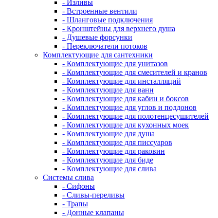
- Изливы
- Встроенные вентили
- Шланговые подключения
- Кронштейны для верхнего душа
- Душевые форсунки
- Переключатели потоков
Комплектующие для сантехники
- Комплектующие для унитазов
- Комплектующие для смесителей и кранов
- Комплектующие для инсталляций
- Комплектующие для ванн
- Комплектующие для кабин и боксов
- Комплектующие для углов и поддонов
- Комплектующие для полотенцесушителей
- Комплектующие для кухонных моек
- Комплектующие для душа
- Комплектующие для писсуаров
- Комплектующие для раковин
- Комплектующие для биде
- Комплектующие для слива
Системы слива
- Сифоны
- Сливы-переливы
- Трапы
- Донные клапаны