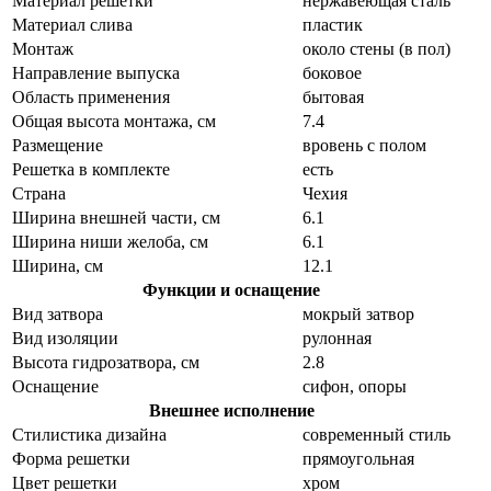
Материал решетки
нержавеющая сталь
Материал слива
пластик
Монтаж
около стены (в пол)
Направление выпуска
боковое
Область применения
бытовая
Общая высота монтажа, см
7.4
Размещение
вровень с полом
Решетка в комплекте
есть
Страна
Чехия
Ширина внешней части, см
6.1
Ширина ниши желоба, см
6.1
Ширина, см
12.1
Функции и оснащение
Вид затвора
мокрый затвор
Вид изоляции
рулонная
Высота гидрозатвора, см
2.8
Оснащение
сифон, опоры
Внешнее исполнение
Стилистика дизайна
современный стиль
Форма решетки
прямоугольная
Цвет решетки
хром