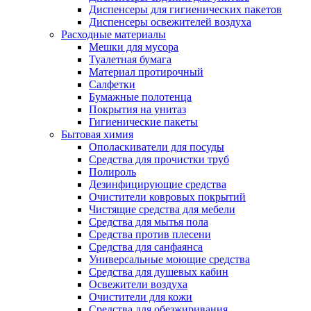
Диспенсеры для гигиенических пакетов
Диспенсеры освежителей воздуха
Расходные материалы
Мешки для мусора
Туалетная бумага
Материал протирочный
Салфетки
Бумажные полотенца
Покрытия на унитаз
Гигиенические пакеты
Бытовая химия
Ополаскиватели для посуды
Средства для прочистки труб
Полироль
Дезинфицирующие средства
Очистители ковровых покрытий
Чистящие средства для мебели
Средства для мытья пола
Средства против плесени
Средства для санфаянса
Универсальные моющие средства
Средства для душевых кабин
Освежители воздуха
Очистители для кожи
Средства для обезжиривания