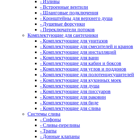
- Изливы
- Встроенные вентили
- Шланговые подключения
- Кронштейны для верхнего душа
- Душевые форсунки
- Переключатели потоков
Комплектующие для сантехники
- Комплектующие для унитазов
- Комплектующие для смесителей и кранов
- Комплектующие для инсталляций
- Комплектующие для ванн
- Комплектующие для кабин и боксов
- Комплектующие для углов и поддонов
- Комплектующие для полотенцесушителей
- Комплектующие для кухонных моек
- Комплектующие для душа
- Комплектующие для писсуаров
- Комплектующие для раковин
- Комплектующие для биде
- Комплектующие для слива
Системы слива
- Сифоны
- Сливы-переливы
- Трапы
- Донные клапаны