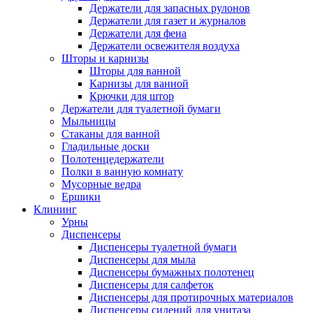
Держатели для запасных рулонов
Держатели для газет и журналов
Держатели для фена
Держатели освежителя воздуха
Шторы и карнизы
Шторы для ванной
Карнизы для ванной
Крючки для штор
Держатели для туалетной бумаги
Мыльницы
Стаканы для ванной
Гладильные доски
Полотенцедержатели
Полки в ванную комнату
Мусорные ведра
Ершики
Клининг
Урны
Диспенсеры
Диспенсеры туалетной бумаги
Диспенсеры для мыла
Диспенсеры бумажных полотенец
Диспенсеры для салфеток
Диспенсеры для протирочных материалов
Диспенсеры сидений для унитаза