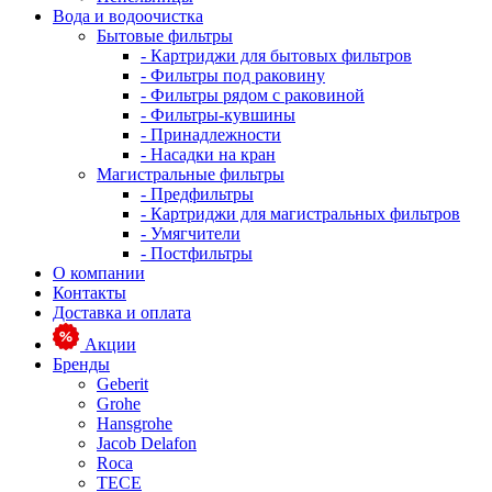
Вода и водоочистка
Бытовые фильтры
- Картриджи для бытовых фильтров
- Фильтры под раковину
- Фильтры рядом с раковиной
- Фильтры-кувшины
- Принадлежности
- Насадки на кран
Магистральные фильтры
- Предфильтры
- Картриджи для магистральных фильтров
- Умягчители
- Постфильтры
О компании
Контакты
Доставка и оплата
Акции
Бренды
Geberit
Grohe
Hansgrohe
Jacob Delafon
Roca
TECE