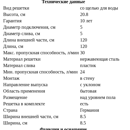
Технические данные
Вид решетки
со щелью для воды
Высота, см
20.8
Гарантия
10 лет
Диаметр подключения, см
5
Диаметр слива, см
5
Длина внешней части, см
120
Длина, см
120
Макс. пропускная способность, л/мин
30
Материал решетки
нержавеющая сталь
Материал слива
пластик
Мин. пропускная способность, л/мин
24
Монтаж
в стену
Направление выпуска
с уклоном
Область применения
бытовая
Размещение
над уровнем пола
Решетка в комплекте
есть
Страна
Германия
Ширина внешней части, см
8.5
Ширина, см
8.5
Функции и оснащение