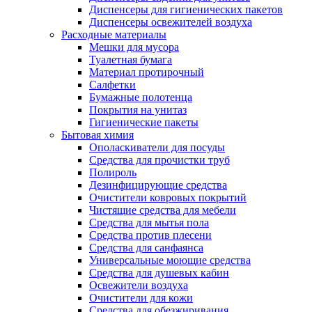
Диспенсеры для гигиенических пакетов
Диспенсеры освежителей воздуха
Расходные материалы
Мешки для мусора
Туалетная бумага
Материал протирочный
Салфетки
Бумажные полотенца
Покрытия на унитаз
Гигиенические пакеты
Бытовая химия
Ополаскиватели для посуды
Средства для прочистки труб
Полироль
Дезинфицирующие средства
Очистители ковровых покрытий
Чистящие средства для мебели
Средства для мытья пола
Средства против плесени
Средства для санфаянса
Универсальные моющие средства
Средства для душевых кабин
Освежители воздуха
Очистители для кожи
Средства для обезжиривания