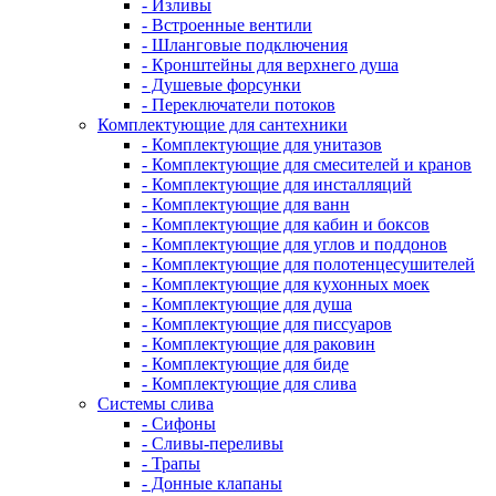
- Изливы
- Встроенные вентили
- Шланговые подключения
- Кронштейны для верхнего душа
- Душевые форсунки
- Переключатели потоков
Комплектующие для сантехники
- Комплектующие для унитазов
- Комплектующие для смесителей и кранов
- Комплектующие для инсталляций
- Комплектующие для ванн
- Комплектующие для кабин и боксов
- Комплектующие для углов и поддонов
- Комплектующие для полотенцесушителей
- Комплектующие для кухонных моек
- Комплектующие для душа
- Комплектующие для писсуаров
- Комплектующие для раковин
- Комплектующие для биде
- Комплектующие для слива
Системы слива
- Сифоны
- Сливы-переливы
- Трапы
- Донные клапаны