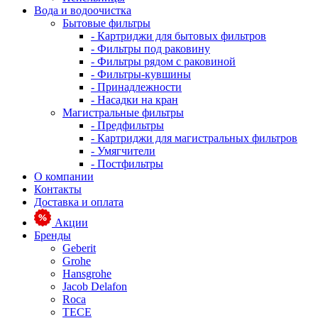
Вода и водоочистка
Бытовые фильтры
- Картриджи для бытовых фильтров
- Фильтры под раковину
- Фильтры рядом с раковиной
- Фильтры-кувшины
- Принадлежности
- Насадки на кран
Магистральные фильтры
- Предфильтры
- Картриджи для магистральных фильтров
- Умягчители
- Постфильтры
О компании
Контакты
Доставка и оплата
Акции
Бренды
Geberit
Grohe
Hansgrohe
Jacob Delafon
Roca
TECE