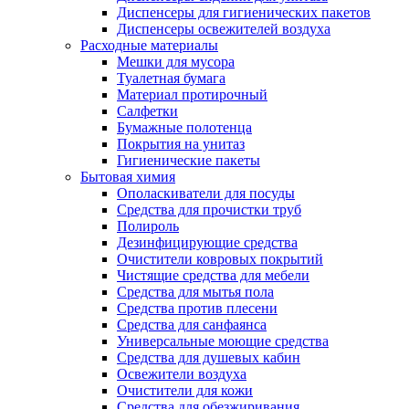
Диспенсеры для гигиенических пакетов
Диспенсеры освежителей воздуха
Расходные материалы
Мешки для мусора
Туалетная бумага
Материал протирочный
Салфетки
Бумажные полотенца
Покрытия на унитаз
Гигиенические пакеты
Бытовая химия
Ополаскиватели для посуды
Средства для прочистки труб
Полироль
Дезинфицирующие средства
Очистители ковровых покрытий
Чистящие средства для мебели
Средства для мытья пола
Средства против плесени
Средства для санфаянса
Универсальные моющие средства
Средства для душевых кабин
Освежители воздуха
Очистители для кожи
Средства для обезжиривания