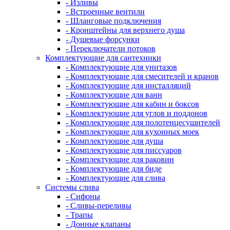
- Изливы
- Встроенные вентили
- Шланговые подключения
- Кронштейны для верхнего душа
- Душевые форсунки
- Переключатели потоков
Комплектующие для сантехники
- Комплектующие для унитазов
- Комплектующие для смесителей и кранов
- Комплектующие для инсталляций
- Комплектующие для ванн
- Комплектующие для кабин и боксов
- Комплектующие для углов и поддонов
- Комплектующие для полотенцесушителей
- Комплектующие для кухонных моек
- Комплектующие для душа
- Комплектующие для писсуаров
- Комплектующие для раковин
- Комплектующие для биде
- Комплектующие для слива
Системы слива
- Сифоны
- Сливы-переливы
- Трапы
- Донные клапаны