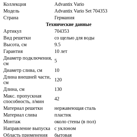
Коллекция
Advantix Vario
Модель
Advantix Vario Set 704353
Страна
Германия
Технические данные
Артикул
704353
Вид решетки
со щелью для воды
Высота, см
9.5
Гарантия
10 лет
Диаметр подключения,
5
см
Диаметр слива, см
10
Длина внешней части,
120
см
Длина, см
130
Макс. пропускная
42
способность, л/мин
Материал решетки
нержавеющая сталь
Материал слива
пластик
Монтаж
около стены (в пол)
Направление выпуска
с уклоном
Область применения
бытовая