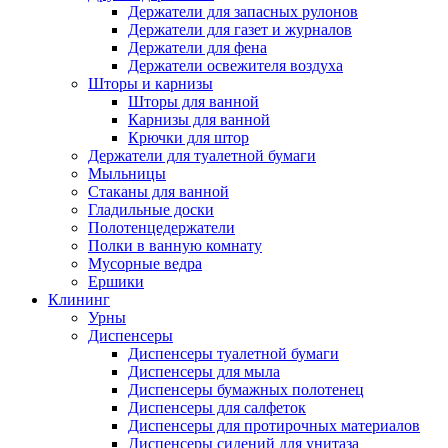
Держатели для запасных рулонов
Держатели для газет и журналов
Держатели для фена
Держатели освежителя воздуха
Шторы и карнизы
Шторы для ванной
Карнизы для ванной
Крючки для штор
Держатели для туалетной бумаги
Мыльницы
Стаканы для ванной
Гладильные доски
Полотенцедержатели
Полки в ванную комнату
Мусорные ведра
Ершики
Клининг
Урны
Диспенсеры
Диспенсеры туалетной бумаги
Диспенсеры для мыла
Диспенсеры бумажных полотенец
Диспенсеры для салфеток
Диспенсеры для протирочных материалов
Диспенсеры сидений для унитаза