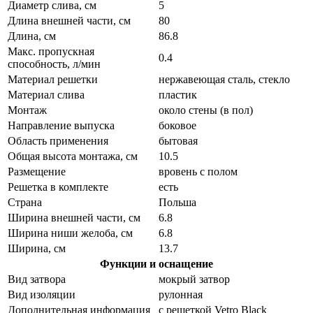
Диаметр слива, см
5
Длина внешней части, см
80
Длина, см
86.8
Макс. пропускная
0.4
способность, л/мин
Материал решетки
нержавеющая сталь, стекло
Материал слива
пластик
Монтаж
около стены (в пол)
Направление выпуска
боковое
Область применения
бытовая
Общая высота монтажа, см
10.5
Размещение
вровень с полом
Решетка в комплекте
есть
Страна
Польша
Ширина внешней части, см
6.8
Ширина ниши желоба, см
6.8
Ширина, см
13.7
Функции и оснащение
Вид затвора
мокрый затвор
Вид изоляции
рулонная
Дополнительная информация
с решеткой Vetro Black