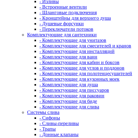
- Изливы
- Встроенные вентили
- Шланговые подключения
- Кронштейны для верхнего душа
- Душевые форсунки
- Переключатели потоков
Комплектующие для сантехники
- Комплектующие для унитазов
- Комплектующие для смесителей и кранов
- Комплектующие для инсталляций
- Комплектующие для ванн
- Комплектующие для кабин и боксов
- Комплектующие для углов и поддонов
- Комплектующие для полотенцесушителей
- Комплектующие для кухонных моек
- Комплектующие для душа
- Комплектующие для писсуаров
- Комплектующие для раковин
- Комплектующие для биде
- Комплектующие для слива
Системы слива
- Сифоны
- Сливы-переливы
- Трапы
- Донные клапаны