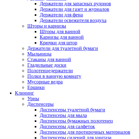
Держатели для запасных рулонов
Держатели для газет и журналов
Держатели для фена
Держатели освежителя воздуха
Шторы и карнизы
Шторы для ванной
Карнизы для ванной
Крючки для штор
Держатели для туалетной бумаги
Мыльницы
Стаканы для ванной
Гладильные доски
Полотенцедержатели
Полки в ванную комнату
Мусорные ведра
Ершики
Клининг
Урны
Диспенсеры
Диспенсеры туалетной бумаги
Диспенсеры для мыла
Диспенсеры бумажных полотенец
Диспенсеры для салфеток
Диспенсеры для протирочных материалов
Диспенсеры сидений для унитаза