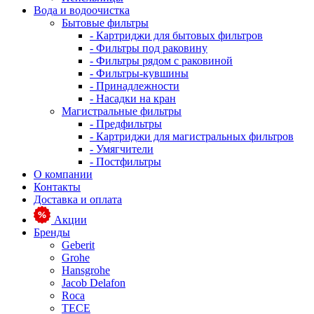
Вода и водоочистка
Бытовые фильтры
- Картриджи для бытовых фильтров
- Фильтры под раковину
- Фильтры рядом с раковиной
- Фильтры-кувшины
- Принадлежности
- Насадки на кран
Магистральные фильтры
- Предфильтры
- Картриджи для магистральных фильтров
- Умягчители
- Постфильтры
О компании
Контакты
Доставка и оплата
Акции
Бренды
Geberit
Grohe
Hansgrohe
Jacob Delafon
Roca
TECE