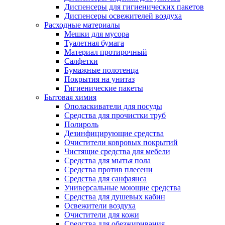
Диспенсеры для гигиенических пакетов
Диспенсеры освежителей воздуха
Расходные материалы
Мешки для мусора
Туалетная бумага
Материал протирочный
Салфетки
Бумажные полотенца
Покрытия на унитаз
Гигиенические пакеты
Бытовая химия
Ополаскиватели для посуды
Средства для прочистки труб
Полироль
Дезинфицирующие средства
Очистители ковровых покрытий
Чистящие средства для мебели
Средства для мытья пола
Средства против плесени
Средства для санфаянса
Универсальные моющие средства
Средства для душевых кабин
Освежители воздуха
Очистители для кожи
Средства для обезжиривания