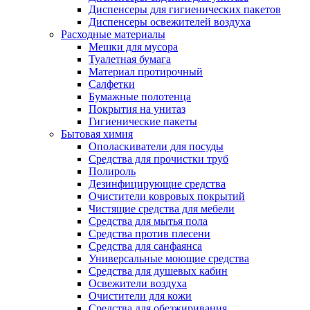
Диспенсеры для гигиенических пакетов
Диспенсеры освежителей воздуха
Расходные материалы
Мешки для мусора
Туалетная бумага
Материал протирочный
Салфетки
Бумажные полотенца
Покрытия на унитаз
Гигиенические пакеты
Бытовая химия
Ополаскиватели для посуды
Средства для прочистки труб
Полироль
Дезинфицирующие средства
Очистители ковровых покрытий
Чистящие средства для мебели
Средства для мытья пола
Средства против плесени
Средства для санфаянса
Универсальные моющие средства
Средства для душевых кабин
Освежители воздуха
Очистители для кожи
Средства для обезжиривания