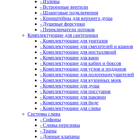
- Изливы
- Встроенные вентили
- Шланговые подключения
- Кронштейны для верхнего душа
- Душевые форсунки
- Переключатели потоков
Комплектующие для сантехники
- Комплектующие для унитазов
- Комплектующие для смесителей и кранов
- Комплектующие для инсталляций
- Комплектующие для ванн
- Комплектующие для кабин и боксов
- Комплектующие для углов и поддонов
- Комплектующие для полотенцесушителей
- Комплектующие для кухонных моек
- Комплектующие для душа
- Комплектующие для писсуаров
- Комплектующие для раковин
- Комплектующие для биде
- Комплектующие для слива
Системы слива
- Сифоны
- Сливы-переливы
- Трапы
- Донные клапаны