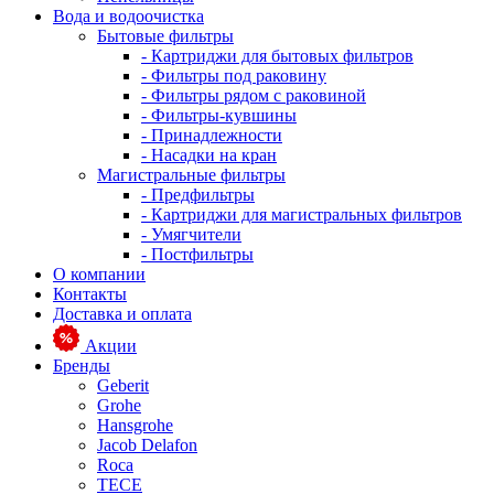
Вода и водоочистка
Бытовые фильтры
- Картриджи для бытовых фильтров
- Фильтры под раковину
- Фильтры рядом с раковиной
- Фильтры-кувшины
- Принадлежности
- Насадки на кран
Магистральные фильтры
- Предфильтры
- Картриджи для магистральных фильтров
- Умягчители
- Постфильтры
О компании
Контакты
Доставка и оплата
Акции
Бренды
Geberit
Grohe
Hansgrohe
Jacob Delafon
Roca
TECE