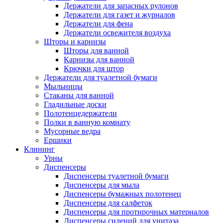
Держатели для запасных рулонов
Держатели для газет и журналов
Держатели для фена
Держатели освежителя воздуха
Шторы и карнизы
Шторы для ванной
Карнизы для ванной
Крючки для штор
Держатели для туалетной бумаги
Мыльницы
Стаканы для ванной
Гладильные доски
Полотенцедержатели
Полки в ванную комнату
Мусорные ведра
Ершики
Клининг
Урны
Диспенсеры
Диспенсеры туалетной бумаги
Диспенсеры для мыла
Диспенсеры бумажных полотенец
Диспенсеры для салфеток
Диспенсеры для протирочных материалов
Диспенсеры сидений для унитаза