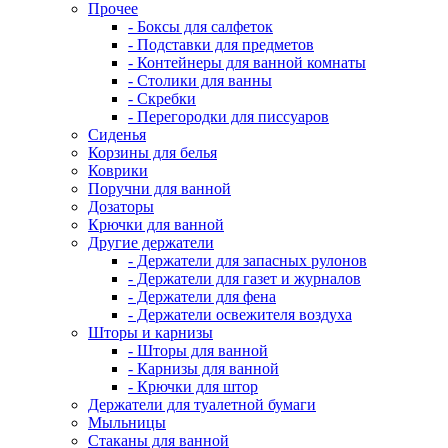
Прочее
- Боксы для салфеток
- Подставки для предметов
- Контейнеры для ванной комнаты
- Столики для ванны
- Скребки
- Перегородки для писсуаров
Сиденья
Корзины для белья
Коврики
Поручни для ванной
Дозаторы
Крючки для ванной
Другие держатели
- Держатели для запасных рулонов
- Держатели для газет и журналов
- Держатели для фена
- Держатели освежителя воздуха
Шторы и карнизы
- Шторы для ванной
- Карнизы для ванной
- Крючки для штор
Держатели для туалетной бумаги
Мыльницы
Стаканы для ванной