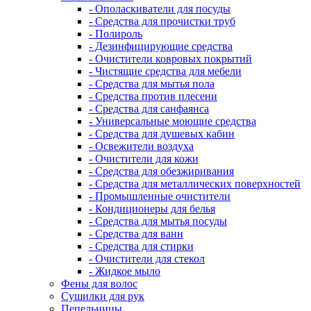
- Ополаскиватели для посуды
- Средства для прочистки труб
- Полироль
- Дезинфицирующие средства
- Очистители ковровых покрытий
- Чистящие средства для мебели
- Средства для мытья пола
- Средства против плесени
- Средства для санфаянса
- Универсальные моющие средства
- Средства для душевых кабин
- Освежители воздуха
- Очистители для кожи
- Средства для обезжиривания
- Средства для металлических поверхностей
- Промышленные очистители
- Кондиционеры для белья
- Средства для мытья посуды
- Средства для ванн
- Средства для стирки
- Очистители для стекол
- Жидкое мыло
Фены для волос
Сушилки для рук
Пепельницы