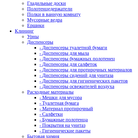
Гладильные доски
Полотенцедержатели
Полки в ванную комнату
Мусорные ведра
Ершики
Клининг
Урны
Диспенсеры
- Диспенсеры туалетной бумаги
- Диспенсеры для мыла
- Диспенсеры бумажных полотенец
- Диспенсеры для салфеток
- Диспенсеры для протирочных материалов
- Диспенсеры сидений для унитаза
- Диспенсеры для гигиенических пакетов
- Диспенсеры освежителей воздуха
Расходные материалы
- Мешки для мусора
- Туалетная бумага
- Материал протирочный
- Салфетки
- Бумажные полотенца
- Покрытия на унитаз
- Гигиенические пакеты
Бытовая химия