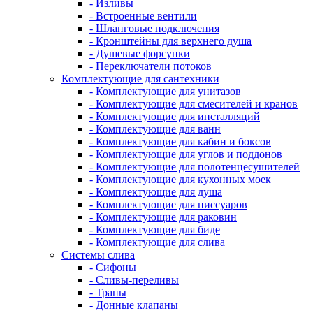
- Изливы
- Встроенные вентили
- Шланговые подключения
- Кронштейны для верхнего душа
- Душевые форсунки
- Переключатели потоков
Комплектующие для сантехники
- Комплектующие для унитазов
- Комплектующие для смесителей и кранов
- Комплектующие для инсталляций
- Комплектующие для ванн
- Комплектующие для кабин и боксов
- Комплектующие для углов и поддонов
- Комплектующие для полотенцесушителей
- Комплектующие для кухонных моек
- Комплектующие для душа
- Комплектующие для писсуаров
- Комплектующие для раковин
- Комплектующие для биде
- Комплектующие для слива
Системы слива
- Сифоны
- Сливы-переливы
- Трапы
- Донные клапаны