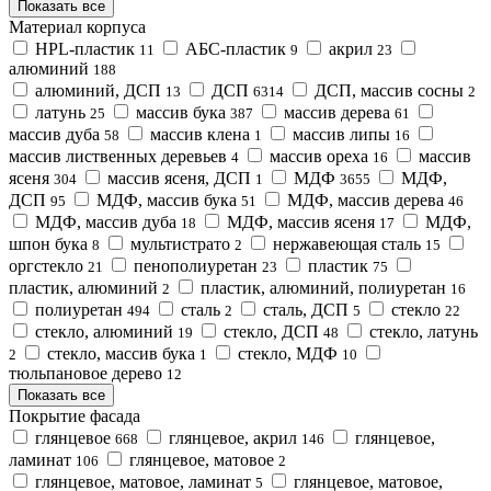
Показать все
Материал корпуса
HPL-пластик
АБС-пластик
акрил
11
9
23
алюминий
188
алюминий, ДСП
ДСП
ДСП, массив сосны
13
6314
2
латунь
массив бука
массив дерева
25
387
61
массив дуба
массив клена
массив липы
58
1
16
массив лиственных деревьев
массив ореха
массив
4
16
ясеня
массив ясеня, ДСП
МДФ
МДФ,
304
1
3655
ДСП
МДФ, массив бука
МДФ, массив дерева
95
51
46
МДФ, массив дуба
МДФ, массив ясеня
МДФ,
18
17
шпон бука
мультистрато
нержавеющая сталь
8
2
15
оргстекло
пенополиуретан
пластик
21
23
75
пластик, алюминий
пластик, алюминий, полиуретан
2
16
полиуретан
сталь
сталь, ДСП
стекло
494
2
5
22
стекло, алюминий
стекло, ДСП
стекло, латунь
19
48
стекло, массив бука
стекло, МДФ
2
1
10
тюльпановое дерево
12
Показать все
Покрытие фасада
глянцевое
глянцевое, акрил
глянцевое,
668
146
ламинат
глянцевое, матовое
106
2
глянцевое, матовое, ламинат
глянцевое, матовое,
5