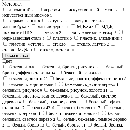
Материал
алюминий
дерево
искусственный камень
20
4
7
искусственный мрамор
1
керамогранит
латунь
латунь, стекло
8
36
3
массив бука
массив дерева
МДФ
МДФ,
2
1
42
покрытие ПВХ
металл
натуральный мрамор
1
21
8
нержавеющая сталь
пластик
пластик, алюминий
1
5
1
пластик, металл
стекло
стекло, латунь
3
4
2
стекло, МДФ
стекло, металл
9
10
Показать все
Цвет
бежевый
бежевый, бронза, рисунок
бежевый,
369
6
бронза, эффект старины
бежевый, зеркало
14
1
бежевый, золото
бежевый, золото, эффект старины
20
8
бежевый, коричневый
бежевый, красное дерево
1
1
бежевый, рисунок
бежевый, рисунок, золото
6
24
бежевый, рисунок, темное дерево
бежевый, светлое
1
дерево
бежевый, темное дерево
бежевый, эффект
14
3
старины
белый
белый, бежевый
белый,
17
4210
171
бежевый, зеркало
белый, бежевый, золото
белый,
1
1
бежевый, светлое дерево
белый, бежевый, темное дерево
2
белый, бордо
белый, бронза
белый, бронза,
2
13
31