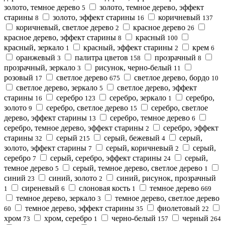
золото, темное дерево
золото, темное дерево, эффект
5
старины
золото, эффект старины
коричневый
8
16
137
коричневый, светлое дерево
красное дерево
2
26
красное дерево, эффект старины
красный
8
100
красный, зеркало
красный, эффект старины
крем
1
2
6
оранжевый
палитра цветов
прозрачный
3
158
8
прозрачный, зеркало
рисунок, черно-белый
3
11
розовый
светлое дерево
светлое дерево, бордо
17
675
10
светлое дерево, зеркало
светлое дерево, эффект
5
старины
серебро
серебро, зеркало
серебро,
16
123
1
золото
серебро, светлое дерево
серебро, светлое
9
15
дерево, эффект старины
серебро, темное дерево
13
6
серебро, темное дерево, эффект старины
серебро, эффект
2
старины
серый
серый, бежевый
серый,
32
215
4
золото, эффект старины
серый, коричневый
серый,
7
2
серебро
серый, серебро, эффект старины
серый,
7
24
темное дерево
серый, темное дерево, светлое дерево
5
1
синий
синий, золото
синий, рисунок, прозрачный
23
2
сиреневый
слоновая кость
темное дерево
1
6
1
669
темное дерево, зеркало
темное дерево, светлое дерево
3
темное дерево, эффект старины
фиолетовый
60
35
22
хром
хром, серебро
черно-белый
черный
73
1
157
264