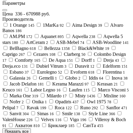
Параметры
Цена
336
-
670988
руб.
Производитель
1 Orange
1MarKa
Aima Design
Alvaro
145
92
39
Banos
186
AM.PM
Aquanet
Aqwella
Aqwella 5
172
895
238
stars
ArtCeram
ASB-Mebel
ASB-Woodline
180
2
74
141
BelBagno
Bellezza
Black&White
618
1358
19
Caprigo
Cezares
Clarberg
Colombo Design
267
108
50
Comforty
De Aqua
Dorff
Dreja
17
165
151
1
43
Dreja.eco
Dubiel Vitrum
Duravit
Edelform
131
3
12
151
Esbano
Eurolegno
Evoform
Florentina
37
52
618
1
Galassia
Gemelli
Globo
Iddis
Inova
26
1
2
64
38
Jacob Delafon
Kerama Marazzi
Kerasan
181
97
21
Keuco
Labor Legno
Laufen
Marco Visconi
161
16
115
5
Marka One
Milardo
Misty
Mixline
319
17
1436
160
Nofer
Onika
Opadiris
Owl 1975
2
1
437
78
Pelipal
Ravak
Roca
Runo
Sanflor
7
199
122
292
471
Sanvit
Simas
Smile
Style Line
304
16
138
366
ValenHouse
Velvex
Vigo
Villeroy & Boch
226
116
196
Акватон
Бриклаер
СанТа
91
810
185
455
Показать все