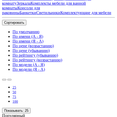
комнату
Зеркала
Комплекты мебели для ванной
комнаты
Консоли для
раковины
Банкетки
Светильники
Комплектующие для мебели
Сортировать
По умолчанию
По имени (A - Я)
По имени (Я - A)
По цене (возрастанию)
По цене (убыванию)
По рейтингу (убыванию)
По рейтингу (возрастанию)
По модели (A - Я)
По модели (Я - A)
25
50
75
100
Показывать:
25
Популярный