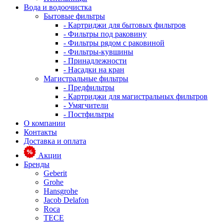
Вода и водоочистка
Бытовые фильтры
- Картриджи для бытовых фильтров
- Фильтры под раковину
- Фильтры рядом с раковиной
- Фильтры-кувшины
- Принадлежности
- Насадки на кран
Магистральные фильтры
- Предфильтры
- Картриджи для магистральных фильтров
- Умягчители
- Постфильтры
О компании
Контакты
Доставка и оплата
Акции
Бренды
Geberit
Grohe
Hansgrohe
Jacob Delafon
Roca
TECE