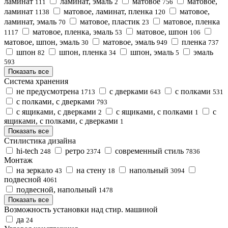
ламинат
ламинат, эмаль
матовое
матовое,
111
2
756
ламинат
матовое, ламинат, пленка
матовое,
1138
120
ламинат, эмаль
матовое, пластик
матовое, пленка
70
23
матовое, пленка, эмаль
матовое, шпон
1117
53
106
матовое, шпон, эмаль
матовое, эмаль
пленка
30
949
737
шпон
шпон, пленка
шпон, эмаль
эмаль
82
34
5
593
Показать все
Система хранения
не предусмотрена
с дверками
с полками
1713
643
531
с полками, с дверками
793
с ящиками, с дверками
с ящиками, с полками
с
2
1
ящиками, с полками, с дверками
1
Показать все
Стилистика дизайна
hi-tech
ретро
современный стиль
248
2374
7836
Монтаж
на зеркало
на стену
напольный
43
18
3094
подвесной
4061
подвесной, напольный
1478
Показать все
Возможность установки над стир. машиной
да
24