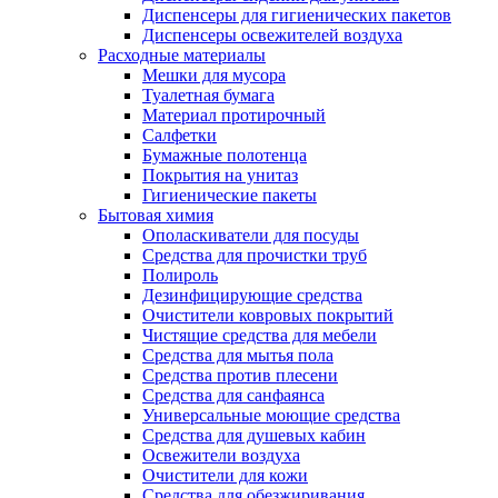
Диспенсеры для гигиенических пакетов
Диспенсеры освежителей воздуха
Расходные материалы
Мешки для мусора
Туалетная бумага
Материал протирочный
Салфетки
Бумажные полотенца
Покрытия на унитаз
Гигиенические пакеты
Бытовая химия
Ополаскиватели для посуды
Средства для прочистки труб
Полироль
Дезинфицирующие средства
Очистители ковровых покрытий
Чистящие средства для мебели
Средства для мытья пола
Средства против плесени
Средства для санфаянса
Универсальные моющие средства
Средства для душевых кабин
Освежители воздуха
Очистители для кожи
Средства для обезжиривания