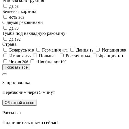
Угловая конструкция
да
53
Бельевая корзина
есть
363
С двумя раковинами
да
70
Тумба под накладную раковину
да
192
Страна
Беларусь
Германия
Дания
Испания
618
471
19
389
Италия
Польша
Россия
Франция
955
3
10144
181
Чехия
Швейцария
206
109
Показать все
Запрос звонка
Перезвоним через 5 минут
Обратный звонок
Рассылка
Подпишитесь прямо сейчас!