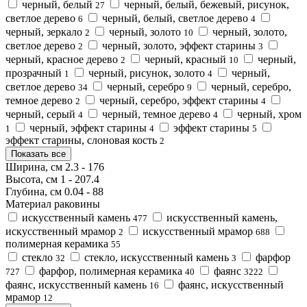
черный, белый
черный, белый, бежевый, рисунок,
27
светлое дерево
черный, белый, светлое дерево
6
4
черный, зеркало
черный, золото
черный, золото,
2
10
светлое дерево
черный, золото, эффект старины
2
3
черный, красное дерево
черный, красный
черный,
2
10
прозрачный
черный, рисунок, золото
черный,
1
4
светлое дерево
черный, серебро
черный, серебро,
34
9
темное дерево
черный, серебро, эффект старины
2
4
черный, серый
черный, темное дерево
черный, хром
4
4
черный, эффект старины
эффект старины
1
4
5
эффект старины, слоновая кость
2
Показать все
Ширина, см
2.3
-
176
Высота, см
1
-
207.4
Глубина, см
0.04
-
88
Материал раковины
искусственный камень
искусственный камень,
477
искусственный мрамор
искусственный мрамор
2
688
полимерная керамика
55
стекло
стекло, искусственный камень
фарфор
32
3
фарфор, полимерная керамика
фаянс
727
40
3222
фаянс, искусственный камень
фаянс, искусственный
16
мрамор
12