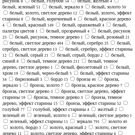
рисунок
белый, голубой
белый, желтый
8
54
4
белый, зеленый
белый, зеркало
белый, золото
51
9
50
белый, золото, светлое дерево
белый, золото, эффект
12
старины
белый, коричневый
белый, красное дерево
8
4
белый, красный
белый, оранжевый
белый,
4
149
4
палитра цветов
белый, прозрачный
белый, рисунок
1
4
белый, рисунок, темное дерево
белый, розовый
25
1
21
белый, светлое дерево
белый, серебро
белый,
484
35
серебро, светлое дерево
белый, серебро, эффект старины
13
белый, серый
белый, серый, бордо
белый,
12
21
2
синий
белый, темное дерево
белый, темное
8
211
дерево, светлое дерево
белый, фиолетовый
белый,
1
13
хром
белый, черно-белый
белый, эффект старины
19
5
бирюзовый
бордо
бронза
бронза,
34
3
15
46
зеркало
бронза, золото
бронза, красное дерево
1
7
7
бронза, светлое дерево
бронза, светлое дерево, эффект
3
старины
бронза, темное дерево
бронза, темное
19
3
дерево, эффект старины
бронза, эффект старины
15
52
голубой
голубой, эффект старины
желтый
77
4
2
зеленый
зеленый, золото
зеленый, светлое дерево
49
6
1
зеленый, эффект старины
зеркало
золото
11
791
40
золото, бордо
золото, красный
золото, светлое
3
2
дерево
золото, светлое дерево, эффект старины
11
6