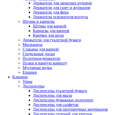
Держатели для запасных рулонов
Держатели для газет и журналов
Держатели для фена
Держатели освежителя воздуха
Шторы и карнизы
Шторы для ванной
Карнизы для ванной
Крючки для штор
Держатели для туалетной бумаги
Мыльницы
Стаканы для ванной
Гладильные доски
Полотенцедержатели
Полки в ванную комнату
Мусорные ведра
Ершики
Клининг
Урны
Диспенсеры
Диспенсеры туалетной бумаги
Диспенсеры для мыла
Диспенсеры бумажных полотенец
Диспенсеры для салфеток
Диспенсеры для протирочных материалов
Диспенсеры сидений для унитаза