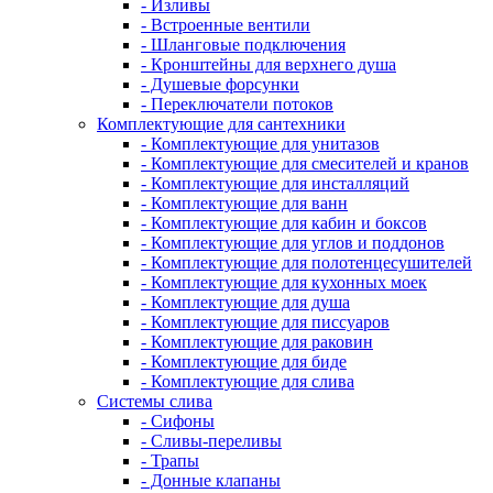
- Изливы
- Встроенные вентили
- Шланговые подключения
- Кронштейны для верхнего душа
- Душевые форсунки
- Переключатели потоков
Комплектующие для сантехники
- Комплектующие для унитазов
- Комплектующие для смесителей и кранов
- Комплектующие для инсталляций
- Комплектующие для ванн
- Комплектующие для кабин и боксов
- Комплектующие для углов и поддонов
- Комплектующие для полотенцесушителей
- Комплектующие для кухонных моек
- Комплектующие для душа
- Комплектующие для писсуаров
- Комплектующие для раковин
- Комплектующие для биде
- Комплектующие для слива
Системы слива
- Сифоны
- Сливы-переливы
- Трапы
- Донные клапаны